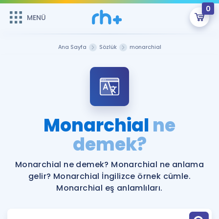
0
MENÜ
MENÜ
Üye Girişi
Ana Sayfa
Sözlük
monarchial
Online Dersler
Sepetin Şu An Boş.
Çalışma Paketleri
Remzi Hoca ile seni sınava hazırlayacak onlarca eğitim seni
bekliyor!
Kitaplar ve Kaynaklar
GİRİŞ YAP
Monarchial
ne
Katılımcı Görüşleri
demek?
Şifremi Hatırlamıyorum
ÜYE DEĞİLİM
Faydalı Araçlar
Monarchial ne demek? Monarchial ne anlama
gelir? Monarchial İngilizce örnek cümle.
Ücretsiz Kaynaklar
Blog
İngilizce Gramer
Monarchial eş anlamlıları.
Hakkımızda
Kariyer
Sözlük
Soru & Cevap
İletişim