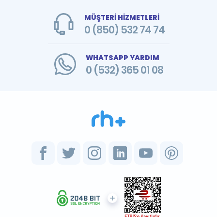
MÜŞTERİ HİZMETLERİ
0 (850) 532 74 74
WHATSAPP YARDIM
0 (532) 365 01 08