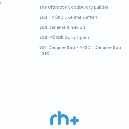
e
The Ultimate Vocabulary Builder
YDS - YÖKDİL Kelime Defteri
YDS Deneme Sınavları
YDS-YÖKDİL Soru Tipleri
YDT Deneme Seti - YKSDİL Deneme Seti
| Set 1