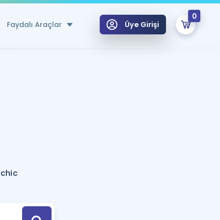
0
Faydalı Araçlar
Üye Girişi
klar
n Ücretsiz Kaynaklar
 için Özel Sözlük
Sepetin Şu An Boş.
ma
uan Hesaplama Aracı
i Hoca ile seni sınava hazırlayacak onlarca eğitim seni bekliyor!
Şifremi Hatırlamıyorum
GİRİŞ YAP
chic
azırlananlar için Öneriler
kvimi
ÜYE DEĞİLİM
arı Tek Takvimde