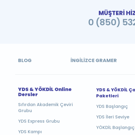
MÜŞTERİ Hİ
0 (850) 532
BLOG
İNGILIZCE GRAMER
YDS & YÖKDİL Online
YDS & YÖKDİL Ç
Dersler
Paketleri
Sıfırdan Akademik Çeviri
YDS Başlangıç
Grubu
YDS İleri Seviye
YDS Express Grubu
YÖKDİL Başlangıç
YDS Kampı