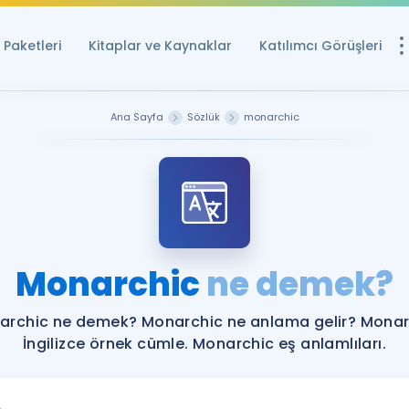
Paketleri
Kitaplar ve Kaynaklar
Katılımcı Görüşleri
Ücretsiz Kayna
Ana Sayfa
Sözlük
monarchic
YDS ve YÖKDİL içi
Sözlük
İngilizce Sınavları
Puan Hesapla
Monarchic
ne demek?
YDS ve YÖKDİL P
Remz
Rehberlik Aracı
archic ne demek? Monarchic ne anlama gelir? Monar
YDS ve YÖKDİL'e H
İngilizce örnek cümle. Monarchic eş anlamlıları.
ÖSYM Sınav Ta
Tüm ÖSYM Sınavl