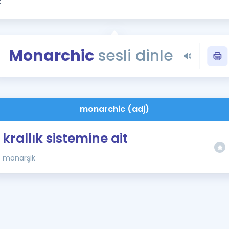
Kampanyalar
Eğitim ve Kitaplar
Blog
Monarchic
sesli dinle
YDS - YÖKDİL Tüm S
İngilizce Gram
İngilizce Gramer
monarchic (adj)
krallık sistemine ait
monarşik