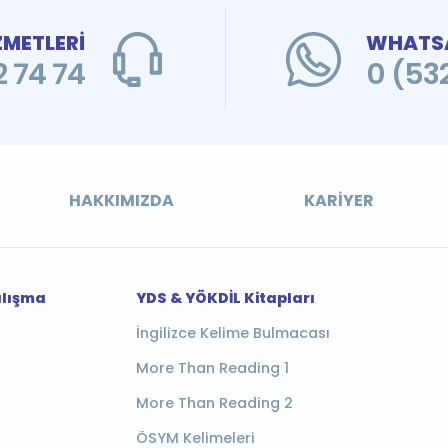
ZMETLERİ
WHATSA
 74 74
0 (53
HAKKIMIZDA
KARIYER
alışma
YDS & YÖKDİL Kitapları
İngilizce Kelime Bulmacası
More Than Reading 1
More Than Reading 2
ÖSYM Kelimeleri