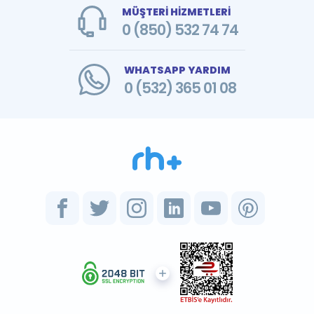
MÜŞTERİ HİZMETLERİ
0 (850) 532 74 74
WHATSAPP YARDIM
0 (532) 365 01 08