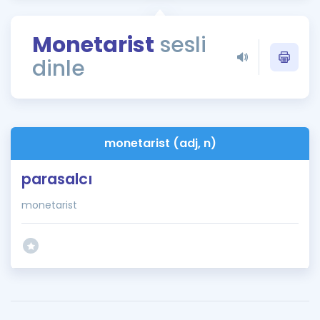
Puan Hesaplama
Monetarist
sesli
Rehberlik Aracı
dinle
ÖSYM Sınav Takvimi
Kampanyalar
Blog
monetarist (adj, n)
İngilizce Gramer
parasalcı
monetarist