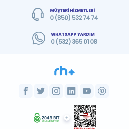
MÜŞTERİ HİZMETLERİ
0 (850) 532 74 74
WHATSAPP YARDIM
0 (532) 365 01 08