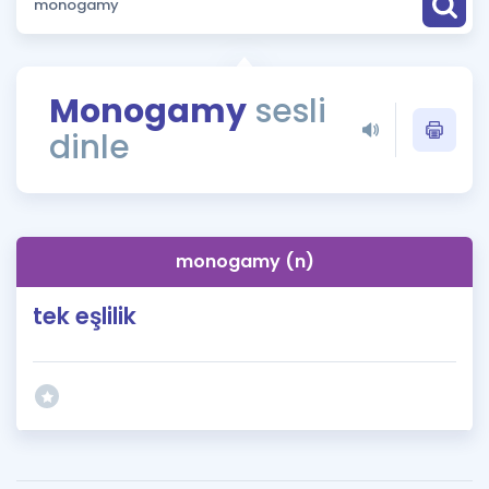
Puan Hesaplama
Rehberlik Aracı
Monogamy
sesli
ÖSYM Sınav Takvimi
dinle
Kampanyalar
Blog
monogamy (n)
İngilizce Gramer
tek eşlilik