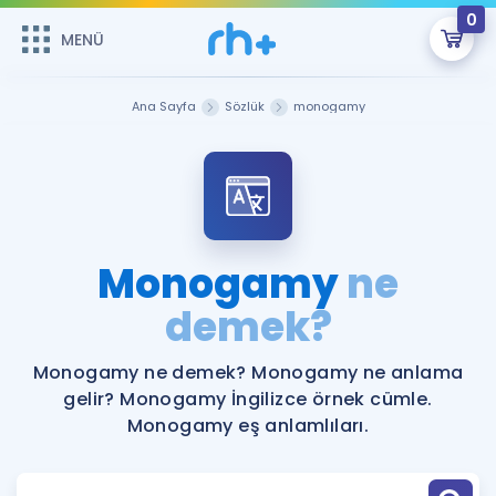
0
MENÜ
MENÜ
Üye Girişi
Ana Sayfa
Sözlük
monogamy
Online Dersler
Sepetin Şu An Boş.
Çalışma Paketleri
Remzi Hoca ile seni sınava hazırlayacak onlarca eğitim seni
bekliyor!
Kitaplar ve Kaynaklar
GİRİŞ YAP
Monogamy
ne
Katılımcı Görüşleri
demek?
Şifremi Hatırlamıyorum
ÜYE DEĞİLİM
Faydalı Araçlar
Monogamy ne demek? Monogamy ne anlama
gelir? Monogamy İngilizce örnek cümle.
Ücretsiz Kaynaklar
Blog
İngilizce Gramer
Monogamy eş anlamlıları.
Hakkımızda
Kariyer
Sözlük
Soru & Cevap
İletişim