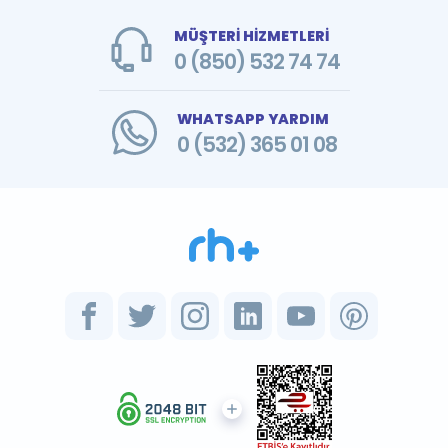
MÜŞTERİ HİZMETLERİ
0 (850) 532 74 74
WHATSAPP YARDIM
0 (532) 365 01 08