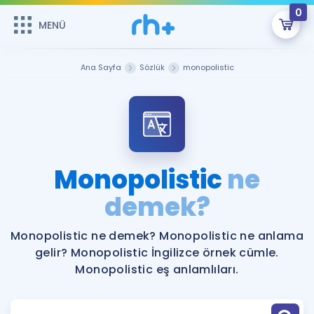
0
MENÜ
MENÜ
Üye Girişi
Ana Sayfa
Sözlük
monopolistic
Online Dersler
Sepetin Şu An Boş.
Çalışma Paketleri
Remzi Hoca ile seni sınava hazırlayacak onlarca eğitim seni
bekliyor!
Kitaplar ve Kaynaklar
GİRİŞ YAP
Monopolistic
ne
Katılımcı Görüşleri
demek?
Şifremi Hatırlamıyorum
ÜYE DEĞİLİM
Faydalı Araçlar
Monopolistic ne demek? Monopolistic ne anlama
gelir? Monopolistic İngilizce örnek cümle.
Ücretsiz Kaynaklar
Blog
İngilizce Gramer
Monopolistic eş anlamlıları.
Hakkımızda
Kariyer
Sözlük
Soru & Cevap
İletişim