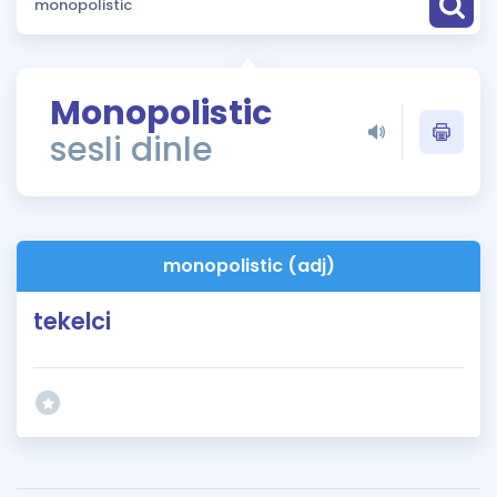
Puan Hesaplama
Rehberlik Aracı
Monopolistic
ÖSYM Sınav Takvimi
sesli dinle
Kampanyalar
Blog
monopolistic (adj)
İngilizce Gramer
tekelci