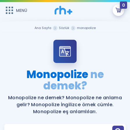
0
MENÜ
MENÜ
Üye Girişi
Ana Sayfa
Sözlük
monopolize
Online Dersler
Sepetin Şu An Boş.
Çalışma Paketleri
Remzi Hoca ile seni sınava hazırlayacak onlarca eğitim seni
bekliyor!
Kitaplar ve Kaynaklar
GİRİŞ YAP
Monopolize
ne
Katılımcı Görüşleri
demek?
Şifremi Hatırlamıyorum
ÜYE DEĞİLİM
Faydalı Araçlar
Monopolize ne demek? Monopolize ne anlama
gelir? Monopolize İngilizce örnek cümle.
Ücretsiz Kaynaklar
Blog
İngilizce Gramer
Monopolize eş anlamlıları.
Hakkımızda
Kariyer
Sözlük
Soru & Cevap
İletişim