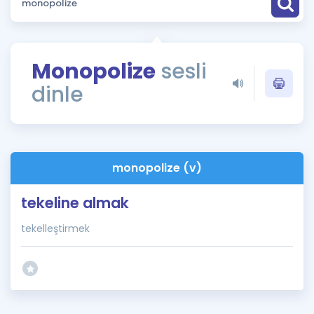
Puan Hesaplama
Rehberlik Aracı
Monopolize
sesli
ÖSYM Sınav Takvimi
dinle
Kampanyalar
Blog
monopolize (v)
İngilizce Gramer
tekeline almak
tekelleştirmek