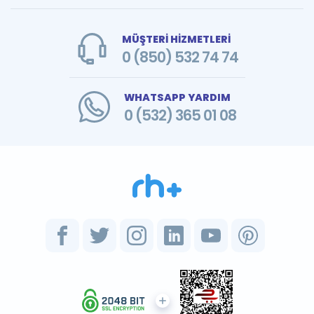
MÜŞTERİ HİZMETLERİ
0 (850) 532 74 74
WHATSAPP YARDIM
0 (532) 365 01 08