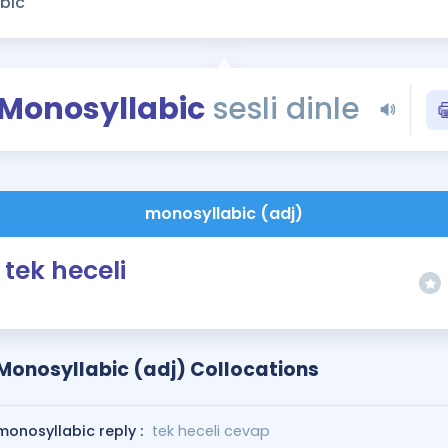
Kampanyalar
Eğitim ve Kitaplar
Blog
Monosyllabic
sesli dinle
YDS - YÖKDİL Tüm S
İngilizce Gram
İngilizce Gramer
monosyllabic (adj)
tek heceli
Monosyllabic (adj) Collocations
monosyllabic reply :
tek heceli cevap