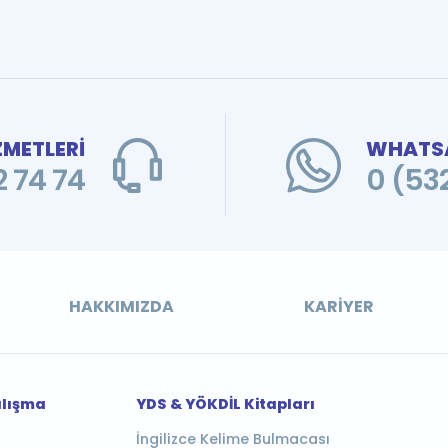
ZMETLERİ
WHATSA
 74 74
0 (53
HAKKIMIZDA
KARIYER
alışma
YDS & YÖKDİL Kitapları
İngilizce Kelime Bulmacası