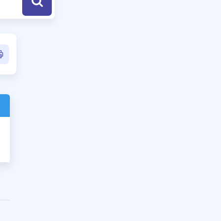
a Özel Fırsatlar
ınavlarla İlgili Haberler
er
 ve Konu Anlatımı