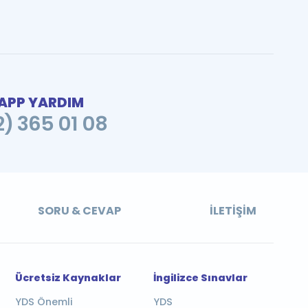
PP YARDIM
2) 365 01 08
SORU & CEVAP
İLETIŞIM
Ücretsiz Kaynaklar
İngilizce Sınavlar
YDS Önemli
YDS