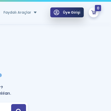
0
Faydalı Araçlar
Üye Girişi
klar
n Ücretsiz Kaynaklar
 için Özel Sözlük
Sepetin Şu An Boş.
ma
?
uan Hesaplama Aracı
i Hoca ile seni sınava hazırlayacak onlarca eğitim seni bekliyor!
Şifremi Hatırlamıyorum
GİRİŞ YAP
r?
azırlananlar için Öneriler
ıları.
kvimi
ÜYE DEĞİLİM
arı Tek Takvimde