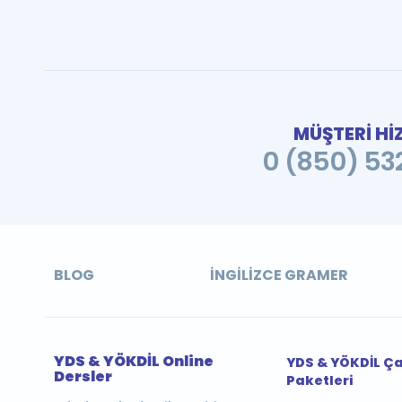
MÜŞTERİ Hİ
0 (850) 532
BLOG
İNGILIZCE GRAMER
YDS & YÖKDİL Online
YDS & YÖKDİL Ç
Dersler
Paketleri