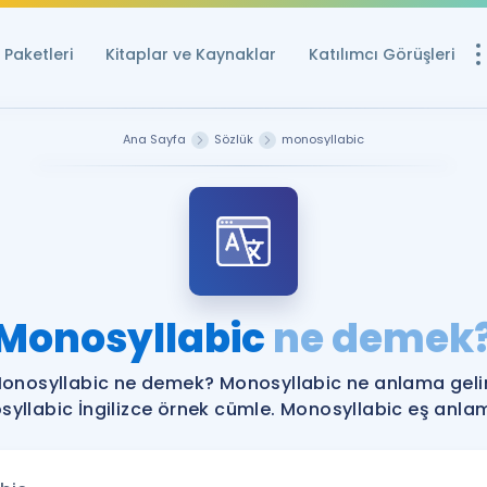
Paketleri
Kitaplar ve Kaynaklar
Katılımcı Görüşleri
Ücretsiz Kayna
Ana Sayfa
Sözlük
monosyllabic
YDS ve YÖKDİL içi
Sözlük
İngilizce Sınavları
Puan Hesapla
Monosyllabic
ne demek
YDS ve YÖKDİL P
Remz
Rehberlik Aracı
onosyllabic ne demek? Monosyllabic ne anlama geli
YDS ve YÖKDİL'e H
yllabic İngilizce örnek cümle. Monosyllabic eş anlaml
ÖSYM Sınav Ta
Tüm ÖSYM Sınavl