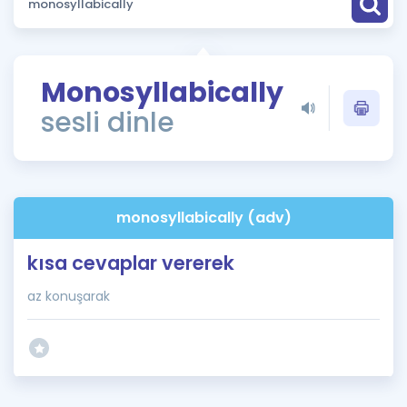
Puan Hesaplama
Rehberlik Aracı
Monosyllabically
ÖSYM Sınav Takvimi
sesli dinle
Kampanyalar
Blog
monosyllabically (adv)
İngilizce Gramer
kısa cevaplar vererek
az konuşarak