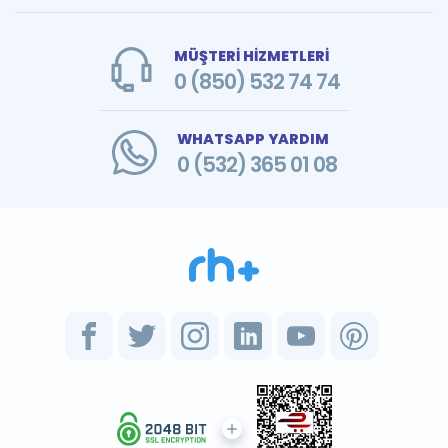
MÜŞTERİ HİZMETLERİ
0 (850) 532 74 74
WHATSAPP YARDIM
0 (532) 365 01 08