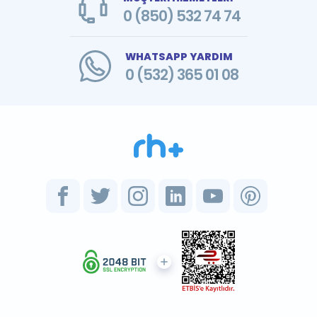
0 (850) 532 74 74
WHATSAPP YARDIM
0 (532) 365 01 08