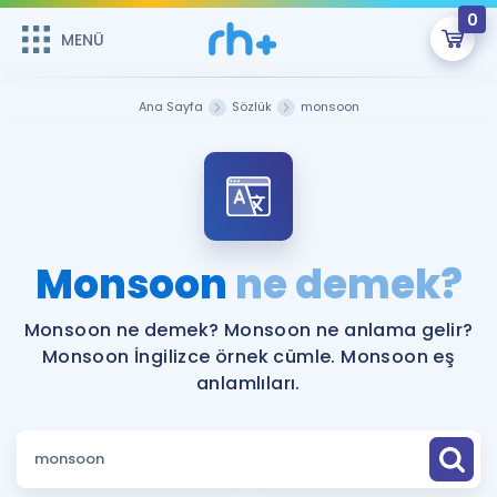
0
MENÜ
MENÜ
Üye Girişi
Ana Sayfa
Sözlük
monsoon
Online Dersler
Sepetin Şu An Boş.
Çalışma Paketleri
Remzi Hoca ile seni sınava hazırlayacak onlarca eğitim seni
bekliyor!
Kitaplar ve Kaynaklar
GİRİŞ YAP
Monsoon
ne demek?
Katılımcı Görüşleri
Şifremi Hatırlamıyorum
Monsoon ne demek? Monsoon ne anlama gelir?
Monsoon İngilizce örnek cümle. Monsoon eş
ÜYE DEĞİLİM
Faydalı Araçlar
anlamlıları.
Ücretsiz Kaynaklar
Blog
İngilizce Gramer
Hakkımızda
Kariyer
Sözlük
Soru & Cevap
İletişim