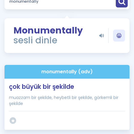
Puan Hesaplama
Rehberlik Aracı
Monumentally
ÖSYM Sınav Takvimi
sesli dinle
Kampanyalar
Blog
monumentally (adv)
İngilizce Gramer
çok büyük bir şekilde
muazzam bir şekilde, heybetli bir şekilde, görkemli bir
şekilde