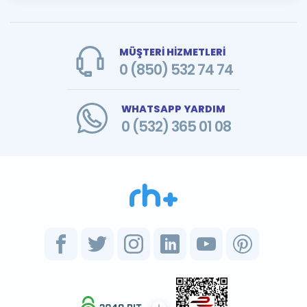
MÜŞTERİ HİZMETLERİ
0 (850) 532 74 74
WHATSAPP YARDIM
0 (532) 365 01 08