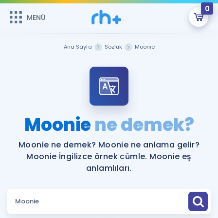
0
MENÜ
MENÜ
Üye Girişi
Ana Sayfa
Sözlük
Moonie
Online Dersler
Sepetin Şu An Boş.
Çalışma Paketleri
Remzi Hoca ile seni sınava hazırlayacak onlarca eğitim seni
bekliyor!
Kitaplar ve Kaynaklar
GİRİŞ YAP
Moonie
ne demek?
Katılımcı Görüşleri
Şifremi Hatırlamıyorum
Moonie ne demek? Moonie ne anlama gelir?
Moonie İngilizce örnek cümle. Moonie eş
ÜYE DEĞİLİM
Faydalı Araçlar
anlamlıları.
Ücretsiz Kaynaklar
Blog
İngilizce Gramer
Hakkımızda
Kariyer
Sözlük
Soru & Cevap
İletişim