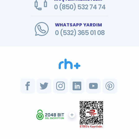
0 (850) 532 74 74
WHATSAPP YARDIM
0 (532) 365 01 08