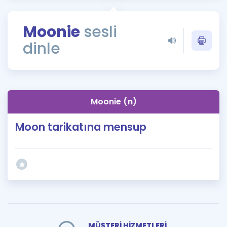
Puan Hesaplama
Moonie
sesli
Rehberlik Aracı
dinle
ÖSYM Sınav Takvimi
Kampanyalar
Blog
Moonie (n)
İngilizce Gramer
Moon tarikatına mensup
MÜŞTERİ HİZMETLERİ