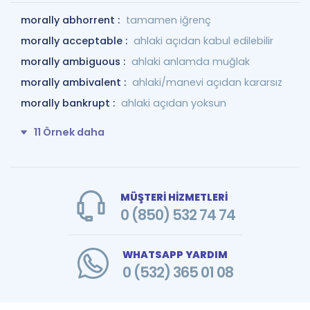
morally abhorrent :
tamamen iğrenç
morally acceptable :
ahlaki açıdan kabul edilebilir
morally ambiguous :
ahlaki anlamda muğlak
morally ambivalent :
ahlaki/manevi açıdan kararsız
morally bankrupt :
ahlaki açıdan yoksun
11 Örnek daha
MÜŞTERİ HİZMETLERİ
0 (850) 532 74 74
WHATSAPP YARDIM
0 (532) 365 01 08