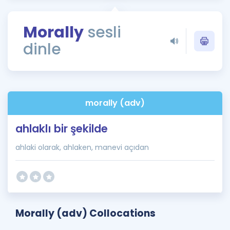
Puan Hesaplama
Morally
sesli
Rehberlik Aracı
dinle
ÖSYM Sınav Takvimi
Kampanyalar
Blog
morally (adv)
İngilizce Gramer
ahlaklı bir şekilde
ahlaki olarak, ahlaken, manevi açıdan
Morally (adv) Collocations