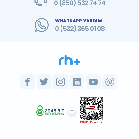
0 (850) 532 74 74
WHATSAPP YARDIM
0 (532) 365 01 08