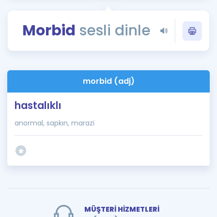
Puan Hesaplama
Morbid
sesli dinle
Rehberlik Aracı
ÖSYM Sınav Takvimi
Kampanyalar
morbid (adj)
Blog
hastalıklı
İngilizce Gramer
anormal, sapkın, marazi
MÜŞTERİ HİZMETLERİ