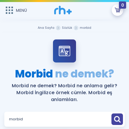
0
MENÜ
MENÜ
Üye Girişi
Ana Sayfa
Sözlük
morbid
Online Dersler
Sepetin Şu An Boş.
Çalışma Paketleri
Remzi Hoca ile seni sınava hazırlayacak onlarca eğitim seni
bekliyor!
Kitaplar ve Kaynaklar
GİRİŞ YAP
Morbid
ne demek?
Katılımcı Görüşleri
Şifremi Hatırlamıyorum
Morbid ne demek? Morbid ne anlama gelir?
Morbid İngilizce örnek cümle. Morbid eş
ÜYE DEĞİLİM
Faydalı Araçlar
anlamlıları.
Ücretsiz Kaynaklar
Blog
İngilizce Gramer
Hakkımızda
Kariyer
Sözlük
Soru & Cevap
İletişim