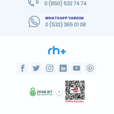
0 (850) 532 74 74
WHATSAPP YARDIM
0 (532) 365 01 08