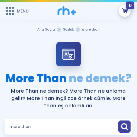
0
MENÜ
MENÜ
Üye Girişi
Ana Sayfa
Sözlük
more than
Online Dersler
Sepetin Şu An Boş.
Çalışma Paketleri
Remzi Hoca ile seni sınava hazırlayacak onlarca eğitim seni
bekliyor!
Kitaplar ve Kaynaklar
GİRİŞ YAP
More Than
ne demek?
Katılımcı Görüşleri
Şifremi Hatırlamıyorum
More Than ne demek? More Than ne anlama
gelir? More Than İngilizce örnek cümle. More
ÜYE DEĞİLİM
Faydalı Araçlar
Than eş anlamlıları.
Ücretsiz Kaynaklar
Blog
İngilizce Gramer
Hakkımızda
Kariyer
Sözlük
Soru & Cevap
İletişim