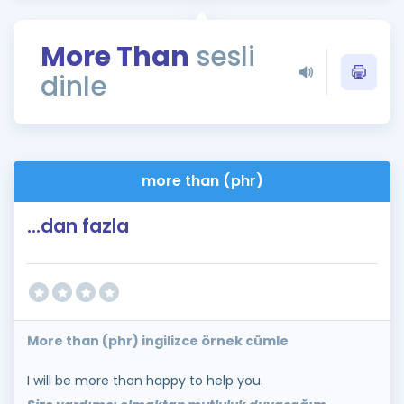
Puan Hesaplama
More Than
sesli
Rehberlik Aracı
dinle
ÖSYM Sınav Takvimi
Kampanyalar
Blog
more than (phr)
İngilizce Gramer
...dan fazla
More than (phr) ingilizce örnek cümle
I will be more than happy to help you.