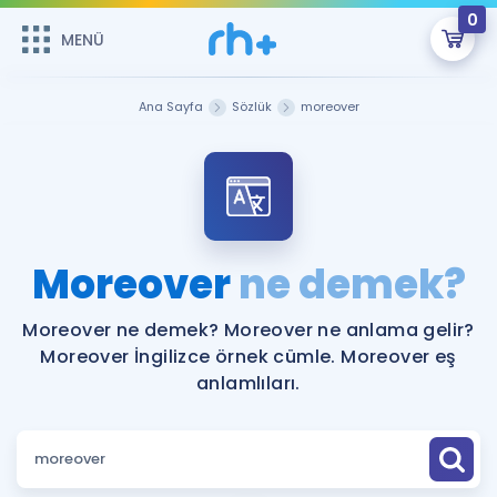
0
MENÜ
MENÜ
Üye Girişi
Ana Sayfa
Sözlük
moreover
Online Dersler
Sepetin Şu An Boş.
Çalışma Paketleri
Remzi Hoca ile seni sınava hazırlayacak onlarca eğitim seni
bekliyor!
Kitaplar ve Kaynaklar
GİRİŞ YAP
Moreover
ne demek?
Katılımcı Görüşleri
Şifremi Hatırlamıyorum
Moreover ne demek? Moreover ne anlama gelir?
Moreover İngilizce örnek cümle. Moreover eş
ÜYE DEĞİLİM
Faydalı Araçlar
anlamlıları.
Ücretsiz Kaynaklar
Blog
İngilizce Gramer
Hakkımızda
Kariyer
Sözlük
Soru & Cevap
İletişim