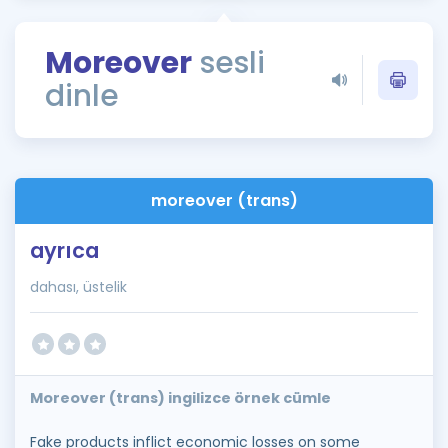
Puan Hesaplama
Moreover
sesli
Rehberlik Aracı
dinle
ÖSYM Sınav Takvimi
Kampanyalar
Blog
moreover (trans)
İngilizce Gramer
ayrıca
dahası, üstelik
Moreover (trans) ingilizce örnek cümle
Fake products inflict economic losses on some