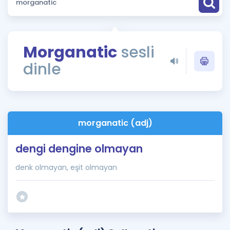
Puan Hesaplama
Rehberlik Aracı
Morganatic
sesli
ÖSYM Sınav Takvimi
dinle
Kampanyalar
Blog
morganatic (adj)
İngilizce Gramer
dengi dengine olmayan
denk olmayan, eşit olmayan