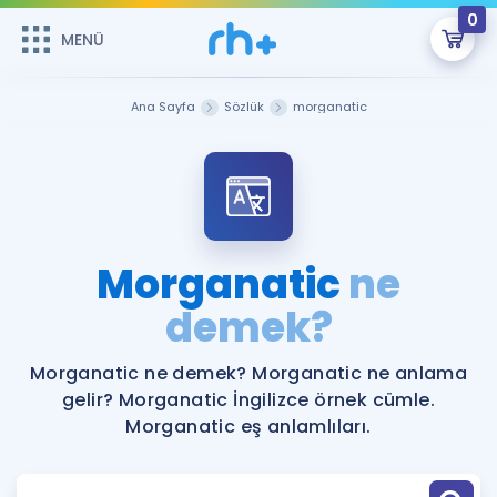
0
MENÜ
MENÜ
Üye Girişi
Ana Sayfa
Sözlük
morganatic
Online Dersler
Sepetin Şu An Boş.
Çalışma Paketleri
Remzi Hoca ile seni sınava hazırlayacak onlarca eğitim seni
bekliyor!
Kitaplar ve Kaynaklar
GİRİŞ YAP
Morganatic
ne
Katılımcı Görüşleri
demek?
Şifremi Hatırlamıyorum
ÜYE DEĞİLİM
Faydalı Araçlar
Morganatic ne demek? Morganatic ne anlama
gelir? Morganatic İngilizce örnek cümle.
Ücretsiz Kaynaklar
Blog
İngilizce Gramer
Morganatic eş anlamlıları.
Hakkımızda
Kariyer
Sözlük
Soru & Cevap
İletişim