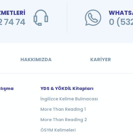
ZMETLERİ
WHATSA
 74 74
0 (53
HAKKIMIZDA
KARIYER
alışma
YDS & YÖKDİL Kitapları
İngilizce Kelime Bulmacası
More Than Reading 1
More Than Reading 2
ÖSYM Kelimeleri