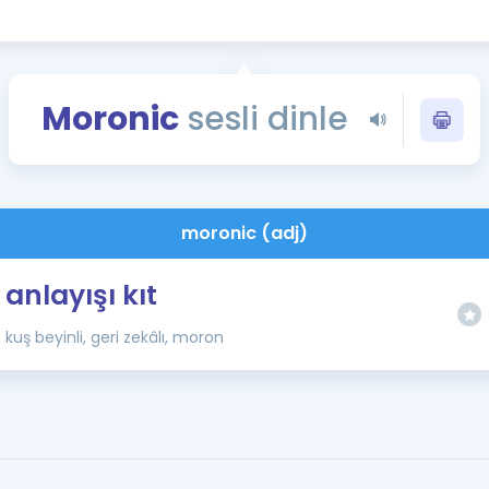
Kampanyalar
Eğitim ve Kitaplar
Blog
Moronic
sesli dinle
YDS - YÖKDİL Tüm S
İngilizce Gram
İngilizce Gramer
moronic (adj)
anlayışı kıt
kuş beyinli, geri zekâlı, moron