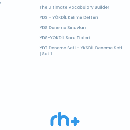
e
The Ultimate Vocabulary Builder
YDS - YÖKDİL Kelime Defteri
YDS Deneme Sınavları
YDS-YÖKDİL Soru Tipleri
YDT Deneme Seti - YKSDİL Deneme Seti
| Set 1