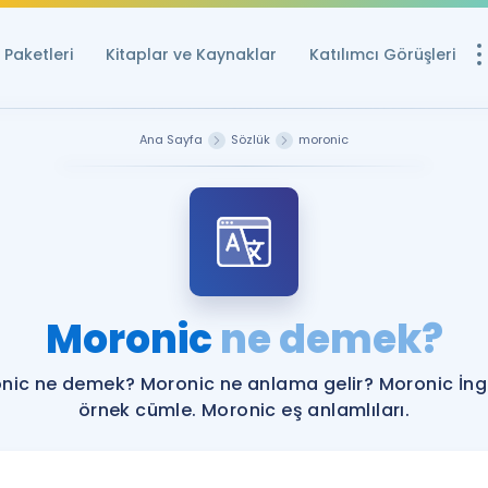
Paketleri
Kitaplar ve Kaynaklar
Katılımcı Görüşleri
Ücretsiz Kayna
Ana Sayfa
Sözlük
moronic
YDS ve YÖKDİL içi
Sözlük
İngilizce Sınavları
Puan Hesapla
Moronic
ne demek?
YDS ve YÖKDİL P
Remz
Rehberlik Aracı
nic ne demek? Moronic ne anlama gelir? Moronic İngi
YDS ve YÖKDİL'e H
örnek cümle. Moronic eş anlamlıları.
ÖSYM Sınav Ta
Tüm ÖSYM Sınavl