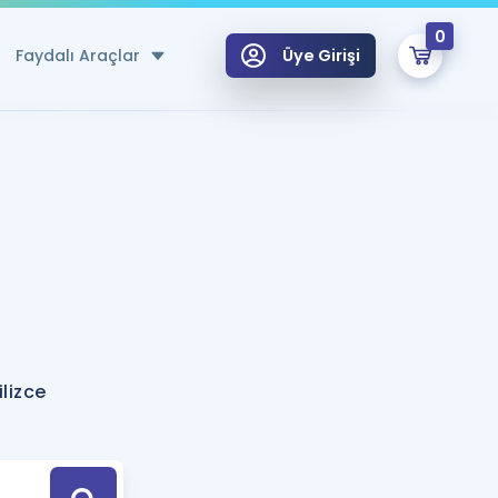
0
Faydalı Araçlar
Üye Girişi
klar
n Ücretsiz Kaynaklar
 için Özel Sözlük
Sepetin Şu An Boş.
ma
uan Hesaplama Aracı
i Hoca ile seni sınava hazırlayacak onlarca eğitim seni bekliyor!
Şifremi Hatırlamıyorum
GİRİŞ YAP
lizce
azırlananlar için Öneriler
kvimi
ÜYE DEĞİLİM
arı Tek Takvimde