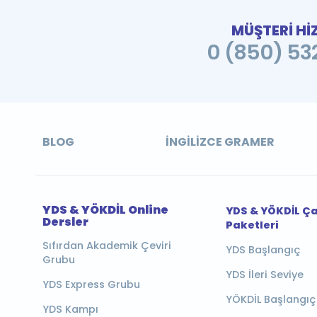
MÜŞTERİ Hİ
0 (850) 532
BLOG
İNGILIZCE GRAMER
YDS & YÖKDİL Online
YDS & YÖKDİL Ç
Dersler
Paketleri
Sıfırdan Akademik Çeviri
YDS Başlangıç
Grubu
YDS İleri Seviye
YDS Express Grubu
YÖKDİL Başlangıç
YDS Kampı