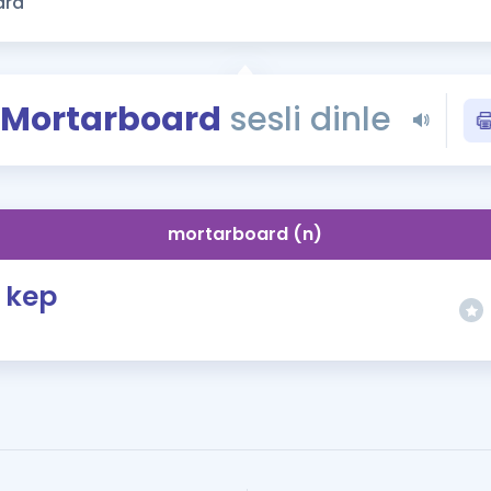
Kampanyalar
Eğitim ve Kitaplar
Blog
Mortarboard
sesli dinle
YDS - YÖKDİL Tüm S
İngilizce Gram
İngilizce Gramer
mortarboard (n)
kep