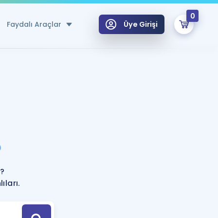
0
Faydalı Araçlar
Üye Girişi
klar
n Ücretsiz Kaynaklar
 için Özel Sözlük
Sepetin Şu An Boş.
ma
?
uan Hesaplama Aracı
i Hoca ile seni sınava hazırlayacak onlarca eğitim seni bekliyor!
Şifremi Hatırlamıyorum
GİRİŞ YAP
?
azırlananlar için Öneriler
ları.
kvimi
ÜYE DEĞİLİM
arı Tek Takvimde