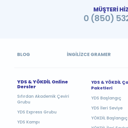
MÜŞTERİ Hİ
0 (850) 532
BLOG
İNGILIZCE GRAMER
YDS & YÖKDİL Online
YDS & YÖKDİL Ç
Dersler
Paketleri
Sıfırdan Akademik Çeviri
YDS Başlangıç
Grubu
YDS İleri Seviye
YDS Express Grubu
YÖKDİL Başlangıç
YDS Kampı