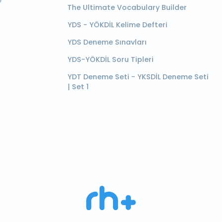
e
The Ultimate Vocabulary Builder
YDS - YÖKDİL Kelime Defteri
YDS Deneme Sınavları
YDS-YÖKDİL Soru Tipleri
YDT Deneme Seti - YKSDİL Deneme Seti
| Set 1