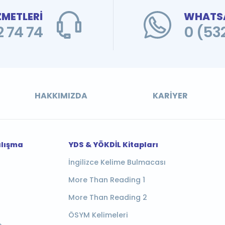
ZMETLERİ
WHATSA
 74 74
0 (53
HAKKIMIZDA
KARIYER
alışma
YDS & YÖKDİL Kitapları
İngilizce Kelime Bulmacası
More Than Reading 1
More Than Reading 2
ÖSYM Kelimeleri