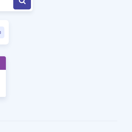
a Özel Fırsatlar
ınavlarla İlgili Haberler
er
 ve Konu Anlatımı