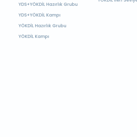
YÖKDİL İleri Seviy
YDS+YÖKDİL Hazırlık Grubu
YDS+YÖKDİL Kampı
YÖKDİL Hazırlık Grubu
YÖKDİL Kampı