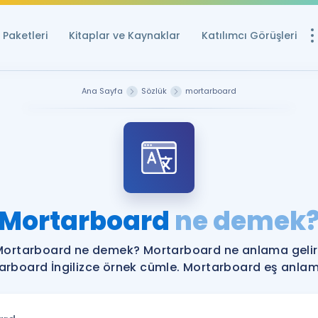
Paketleri
Kitaplar ve Kaynaklar
Katılımcı Görüşleri
Ücretsiz Kayna
Ana Sayfa
Sözlük
mortarboard
YDS ve YÖKDİL içi
Sözlük
İngilizce Sınavları
Puan Hesapla
Mortarboard
ne demek
YDS ve YÖKDİL P
Remz
Rehberlik Aracı
Mortarboard ne demek? Mortarboard ne anlama gelir
YDS ve YÖKDİL'e H
arboard İngilizce örnek cümle. Mortarboard eş anlamlı
ÖSYM Sınav Ta
Tüm ÖSYM Sınavl