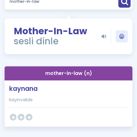
Puan Hesaplama
Rehberlik Aracı
Mother-In-Law
ÖSYM Sınav Takvimi
sesli dinle
Kampanyalar
Blog
mother-in-law (n)
İngilizce Gramer
kaynana
kayınvalide