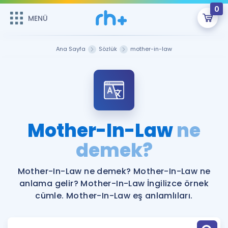
0
MENÜ
MENÜ
Üye Girişi
Ana Sayfa
Sözlük
mother-in-law
Online Dersler
Sepetin Şu An Boş.
Çalışma Paketleri
Remzi Hoca ile seni sınava hazırlayacak onlarca eğitim seni
bekliyor!
Kitaplar ve Kaynaklar
GİRİŞ YAP
Mother-In-Law
ne
Katılımcı Görüşleri
demek?
Şifremi Hatırlamıyorum
ÜYE DEĞİLİM
Faydalı Araçlar
Mother-In-Law ne demek? Mother-In-Law ne
anlama gelir? Mother-In-Law İngilizce örnek
Ücretsiz Kaynaklar
Blog
İngilizce Gramer
cümle. Mother-In-Law eş anlamlıları.
Hakkımızda
Kariyer
Sözlük
Soru & Cevap
İletişim