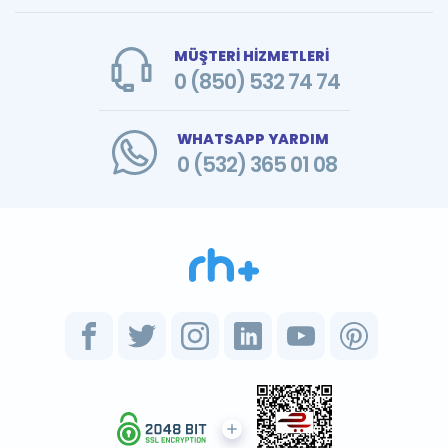
MÜŞTERİ HİZMETLERİ
0 (850) 532 74 74
WHATSAPP YARDIM
0 (532) 365 01 08