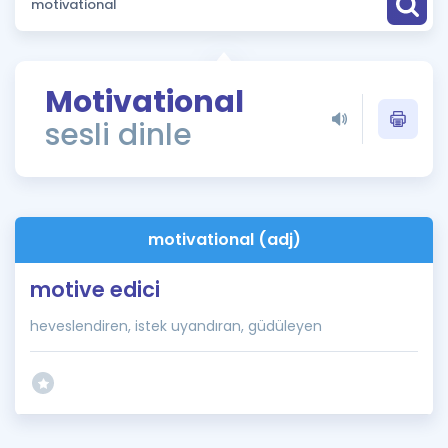
Puan Hesaplama
Rehberlik Aracı
Motivational
ÖSYM Sınav Takvimi
sesli dinle
Kampanyalar
Blog
motivational (adj)
İngilizce Gramer
motive edici
heveslendiren, istek uyandıran, güdüleyen