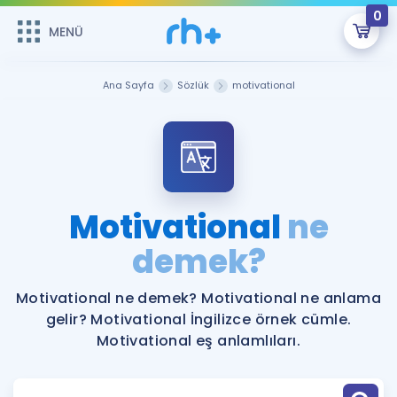
0
MENÜ
MENÜ
Üye Girişi
Ana Sayfa
Sözlük
motivational
Online Dersler
Sepetin Şu An Boş.
Çalışma Paketleri
Remzi Hoca ile seni sınava hazırlayacak onlarca eğitim seni
bekliyor!
Kitaplar ve Kaynaklar
GİRİŞ YAP
Motivational
ne
Katılımcı Görüşleri
demek?
Şifremi Hatırlamıyorum
ÜYE DEĞİLİM
Faydalı Araçlar
Motivational ne demek? Motivational ne anlama
gelir? Motivational İngilizce örnek cümle.
Ücretsiz Kaynaklar
Blog
İngilizce Gramer
Motivational eş anlamlıları.
Hakkımızda
Kariyer
Sözlük
Soru & Cevap
İletişim