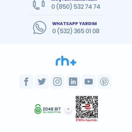
0 (850) 532 74 74
WHATSAPP YARDIM
0 (532) 365 01 08