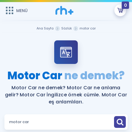
0
MENÜ
MENÜ
Üye Girişi
Ana Sayfa
Sözlük
motor car
Online Dersler
Sepetin Şu An Boş.
Çalışma Paketleri
Remzi Hoca ile seni sınava hazırlayacak onlarca eğitim seni
bekliyor!
Kitaplar ve Kaynaklar
GİRİŞ YAP
Motor Car
ne demek?
Katılımcı Görüşleri
Şifremi Hatırlamıyorum
Motor Car ne demek? Motor Car ne anlama
gelir? Motor Car İngilizce örnek cümle. Motor Car
ÜYE DEĞİLİM
Faydalı Araçlar
eş anlamlıları.
Ücretsiz Kaynaklar
Blog
İngilizce Gramer
Hakkımızda
Kariyer
Sözlük
Soru & Cevap
İletişim