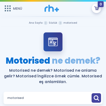
0
MENÜ
MENÜ
Üye Girişi
Ana Sayfa
Sözlük
motorised
Online Dersler
Sepetin Şu An Boş.
Çalışma Paketleri
Remzi Hoca ile seni sınava hazırlayacak onlarca eğitim seni
bekliyor!
Kitaplar ve Kaynaklar
GİRİŞ YAP
Motorised
ne demek?
Katılımcı Görüşleri
Şifremi Hatırlamıyorum
Motorised ne demek? Motorised ne anlama
gelir? Motorised İngilizce örnek cümle. Motorised
ÜYE DEĞİLİM
Faydalı Araçlar
eş anlamlıları.
Ücretsiz Kaynaklar
Blog
İngilizce Gramer
Hakkımızda
Kariyer
Sözlük
Soru & Cevap
İletişim