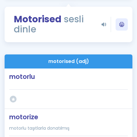
Puan Hesaplama
Motorised
sesli
Rehberlik Aracı
dinle
ÖSYM Sınav Takvimi
Kampanyalar
Blog
motorised (adj)
İngilizce Gramer
motorlu
motorize
motorlu taşıtlarla donatılmış