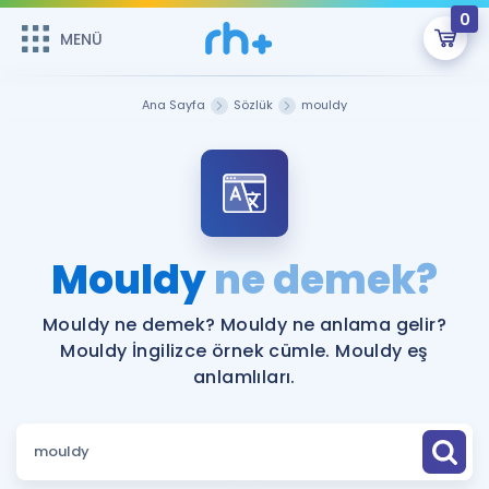
0
MENÜ
MENÜ
Üye Girişi
Ana Sayfa
Sözlük
mouldy
Online Dersler
Sepetin Şu An Boş.
Çalışma Paketleri
Remzi Hoca ile seni sınava hazırlayacak onlarca eğitim seni
bekliyor!
Kitaplar ve Kaynaklar
GİRİŞ YAP
Mouldy
ne demek?
Katılımcı Görüşleri
Şifremi Hatırlamıyorum
Mouldy ne demek? Mouldy ne anlama gelir?
Mouldy İngilizce örnek cümle. Mouldy eş
ÜYE DEĞİLİM
Faydalı Araçlar
anlamlıları.
Ücretsiz Kaynaklar
Blog
İngilizce Gramer
Hakkımızda
Kariyer
Sözlük
Soru & Cevap
İletişim