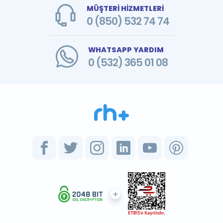
MÜŞTERİ HİZMETLERİ
0 (850) 532 74 74
WHATSAPP YARDIM
0 (532) 365 01 08