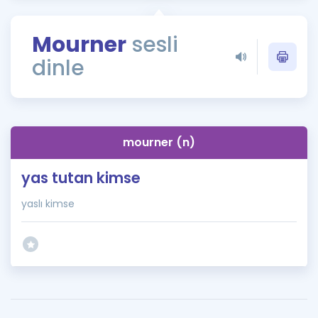
Puan Hesaplama
Mourner
sesli
Rehberlik Aracı
dinle
ÖSYM Sınav Takvimi
Kampanyalar
Blog
mourner (n)
İngilizce Gramer
yas tutan kimse
yaslı kimse