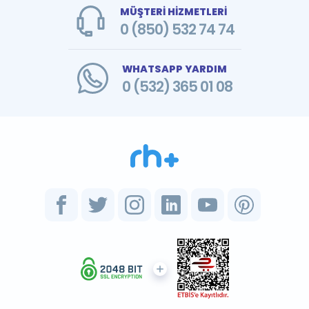
MÜŞTERİ HİZMETLERİ
0 (850) 532 74 74
WHATSAPP YARDIM
0 (532) 365 01 08