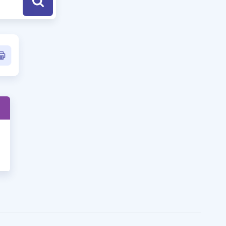
a Özel Fırsatlar
ınavlarla İlgili Haberler
er
 ve Konu Anlatımı