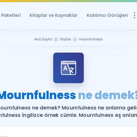
Paketleri
Kitaplar ve Kaynaklar
Katılımcı Görüşleri
Ücretsiz Kayna
Ana Sayfa
Sözlük
mournfulness
YDS ve YÖKDİL içi
Sözlük
İngilizce Sınavları
Puan Hesapla
Mournfulness
ne demek
YDS ve YÖKDİL P
Remz
Rehberlik Aracı
ournfulness ne demek? Mournfulness ne anlama geli
YDS ve YÖKDİL'e H
fulness İngilizce örnek cümle. Mournfulness eş anlaml
ÖSYM Sınav Ta
Tüm ÖSYM Sınavl