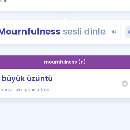
Kampanyalar
Eğitim ve Kitaplar
Blog
Mournfulness
sesli dinle
YDS - YÖKDİL Tüm S
İngilizce Gram
İngilizce Gramer
mournfulness (n)
büyük üzüntü
kederli olma, yas tutma