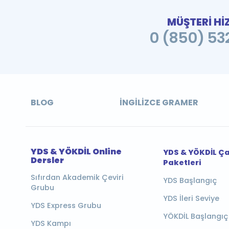
MÜŞTERİ Hİ
0 (850) 532
BLOG
İNGILIZCE GRAMER
YDS & YÖKDİL Online
YDS & YÖKDİL Ç
Dersler
Paketleri
Sıfırdan Akademik Çeviri
YDS Başlangıç
Grubu
YDS İleri Seviye
YDS Express Grubu
YÖKDİL Başlangıç
YDS Kampı