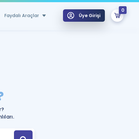
0
Faydalı Araçlar
Üye Girişi
klar
n Ücretsiz Kaynaklar
 için Özel Sözlük
Sepetin Şu An Boş.
ma
?
uan Hesaplama Aracı
i Hoca ile seni sınava hazırlayacak onlarca eğitim seni bekliyor!
Şifremi Hatırlamıyorum
GİRİŞ YAP
r?
azırlananlar için Öneriler
ıları.
kvimi
ÜYE DEĞİLİM
arı Tek Takvimde