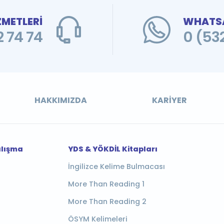
ZMETLERİ
WHATSA
 74 74
0 (53
HAKKIMIZDA
KARIYER
alışma
YDS & YÖKDİL Kitapları
İngilizce Kelime Bulmacası
More Than Reading 1
More Than Reading 2
ÖSYM Kelimeleri