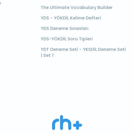
e
The Ultimate Vocabulary Builder
YDS - YÖKDİL Kelime Defteri
YDS Deneme Sınavları
YDS-YÖKDİL Soru Tipleri
YDT Deneme Seti - YKSDİL Deneme Seti
| Set 1