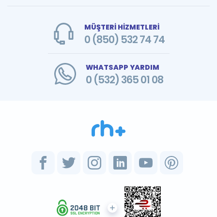
MÜŞTERİ HİZMETLERİ
0 (850) 532 74 74
WHATSAPP YARDIM
0 (532) 365 01 08