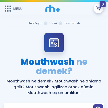
0
MENÜ
MENÜ
Üye Girişi
Ana Sayfa
Sözlük
mouthwash
Online Dersler
Sepetin Şu An Boş.
Çalışma Paketleri
Remzi Hoca ile seni sınava hazırlayacak onlarca eğitim seni
bekliyor!
Kitaplar ve Kaynaklar
GİRİŞ YAP
Mouthwash
ne
Katılımcı Görüşleri
demek?
Şifremi Hatırlamıyorum
ÜYE DEĞİLİM
Faydalı Araçlar
Mouthwash ne demek? Mouthwash ne anlama
gelir? Mouthwash İngilizce örnek cümle.
Ücretsiz Kaynaklar
Blog
İngilizce Gramer
Mouthwash eş anlamlıları.
Hakkımızda
Kariyer
Sözlük
Soru & Cevap
İletişim