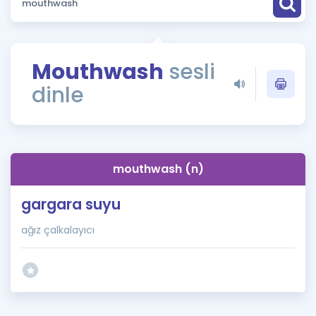
Puan Hesaplama
Rehberlik Aracı
Mouthwash
sesli
ÖSYM Sınav Takvimi
dinle
Kampanyalar
Blog
mouthwash (n)
İngilizce Gramer
gargara suyu
ağız çalkalayıcı