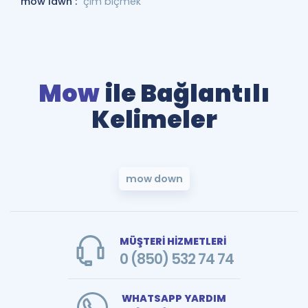
mow lawn :
çim biçmek
Mow
ile Bağlantılı
Kelimeler
mow down
MÜŞTERİ HİZMETLERİ
0 (850) 532 74 74
WHATSAPP YARDIM