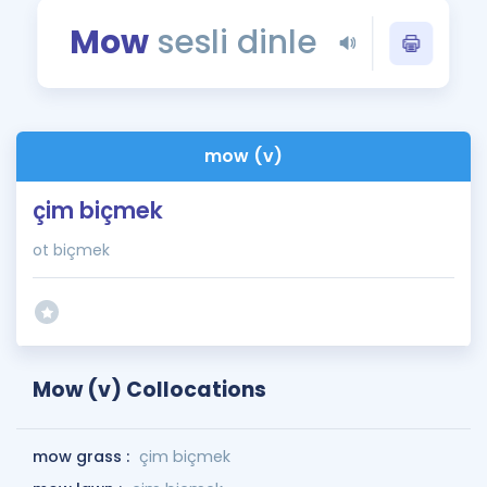
Puan Hesaplama
Mow
sesli dinle
Rehberlik Aracı
ÖSYM Sınav Takvimi
mow (v)
Kampanyalar
çim biçmek
Blog
ot biçmek
İngilizce Gramer
Mow (v) Collocations
mow grass :
çim biçmek