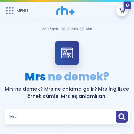
0
MENÜ
MENÜ
Üye Girişi
Ana Sayfa
Sözlük
Mrs
Online Dersler
Sepetin Şu An Boş.
Çalışma Paketleri
Remzi Hoca ile seni sınava hazırlayacak onlarca eğitim seni
bekliyor!
Kitaplar ve Kaynaklar
GİRİŞ YAP
Mrs
ne demek?
Katılımcı Görüşleri
Şifremi Hatırlamıyorum
Mrs ne demek? Mrs ne anlama gelir? Mrs İngilizce
örnek cümle. Mrs eş anlamlıları.
ÜYE DEĞİLİM
Faydalı Araçlar
Ücretsiz Kaynaklar
Blog
İngilizce Gramer
Hakkımızda
Kariyer
Sözlük
Soru & Cevap
İletişim