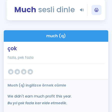
Puan Hesaplama
Much
sesli dinle
Rehberlik Aracı
ÖSYM Sınav Takvimi
much (q)
Kampanyalar
çok
Blog
fazla, pek fazla
İngilizce Gramer
Much (q) ingilizce örnek cümle
We didn't earn much profit this year.
Bu yıl çok fazla kar elde etmedik.