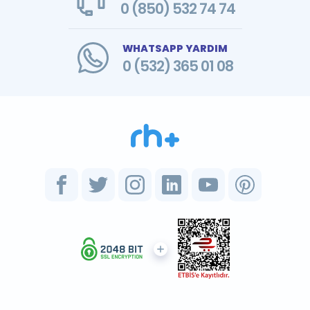
0 (850) 532 74 74
WHATSAPP YARDIM
0 (532) 365 01 08