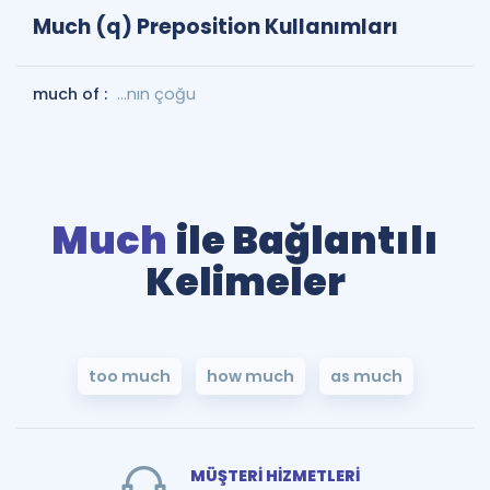
Much (q) Preposition Kullanımları
much of :
...nın çoğu
Much
ile Bağlantılı
Kelimeler
too much
how much
as much
MÜŞTERİ HİZMETLERİ