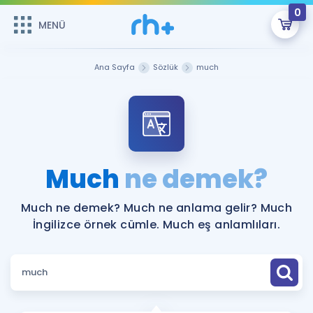
0
MENÜ
MENÜ
Üye Girişi
Ana Sayfa
Sözlük
much
Online Dersler
Sepetin Şu An Boş.
Çalışma Paketleri
Remzi Hoca ile seni sınava hazırlayacak onlarca eğitim seni
bekliyor!
Kitaplar ve Kaynaklar
GİRİŞ YAP
Much
ne demek?
Katılımcı Görüşleri
Şifremi Hatırlamıyorum
Much ne demek? Much ne anlama gelir? Much
İngilizce örnek cümle. Much eş anlamlıları.
ÜYE DEĞİLİM
Faydalı Araçlar
Ücretsiz Kaynaklar
Blog
İngilizce Gramer
Hakkımızda
Kariyer
Sözlük
Soru & Cevap
İletişim