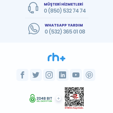
MÜŞTERİ HİZMETLERİ
0 (850) 532 74 74
WHATSAPP YARDIM
0 (532) 365 01 08