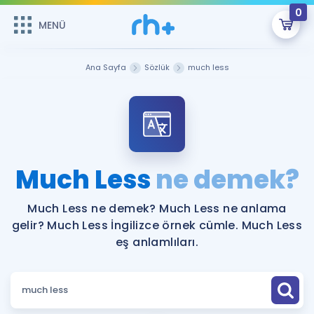
0
MENÜ
MENÜ
Üye Girişi
Ana Sayfa
Sözlük
much less
Online Dersler
Sepetin Şu An Boş.
Çalışma Paketleri
Remzi Hoca ile seni sınava hazırlayacak onlarca eğitim seni
bekliyor!
Kitaplar ve Kaynaklar
GİRİŞ YAP
Much Less
ne demek?
Katılımcı Görüşleri
Şifremi Hatırlamıyorum
Much Less ne demek? Much Less ne anlama
gelir? Much Less İngilizce örnek cümle. Much Less
ÜYE DEĞİLİM
Faydalı Araçlar
eş anlamlıları.
Ücretsiz Kaynaklar
Blog
İngilizce Gramer
Hakkımızda
Kariyer
Sözlük
Soru & Cevap
İletişim