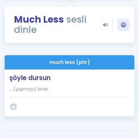
Puan Hesaplama
Much Less
sesli
Rehberlik Aracı
dinle
ÖSYM Sınav Takvimi
Kampanyalar
Blog
much less (phr)
İngilizce Gramer
şöyle dursun
... (yapmayı) bırak