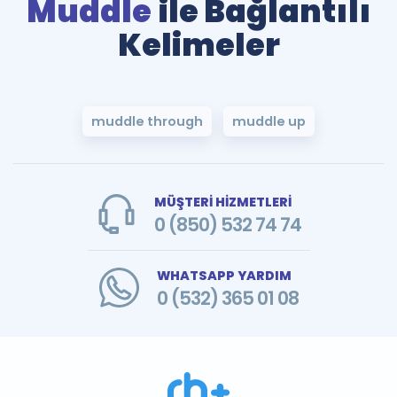
Muddle
ile Bağlantılı
Kelimeler
muddle through
muddle up
MÜŞTERİ HİZMETLERİ
0 (850) 532 74 74
WHATSAPP YARDIM
0 (532) 365 01 08