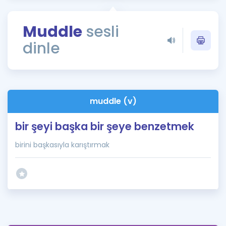
Puan Hesaplama
Muddle
sesli
Rehberlik Aracı
dinle
ÖSYM Sınav Takvimi
Kampanyalar
Blog
muddle (v)
İngilizce Gramer
bir şeyi başka bir şeye benzetmek
birini başkasıyla karıştırmak