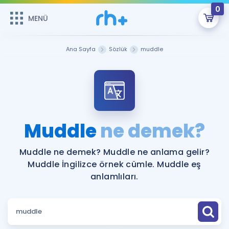
0
MENÜ
MENÜ
Üye Girişi
Ana Sayfa
Sözlük
muddle
Online Dersler
Sepetin Şu An Boş.
Çalışma Paketleri
Remzi Hoca ile seni sınava hazırlayacak onlarca eğitim seni
bekliyor!
Kitaplar ve Kaynaklar
GİRİŞ YAP
Muddle
ne demek?
Katılımcı Görüşleri
Şifremi Hatırlamıyorum
Muddle ne demek? Muddle ne anlama gelir?
Muddle İngilizce örnek cümle. Muddle eş
ÜYE DEĞİLİM
Faydalı Araçlar
anlamlıları.
Ücretsiz Kaynaklar
Blog
İngilizce Gramer
Hakkımızda
Kariyer
Sözlük
Soru & Cevap
İletişim