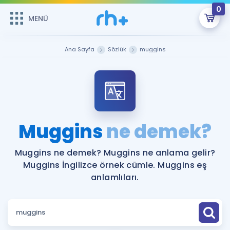
0
MENÜ
MENÜ
Üye Girişi
Ana Sayfa
Sözlük
muggins
Online Dersler
Sepetin Şu An Boş.
Çalışma Paketleri
Remzi Hoca ile seni sınava hazırlayacak onlarca eğitim seni
bekliyor!
Kitaplar ve Kaynaklar
GİRİŞ YAP
Muggins
ne demek?
Katılımcı Görüşleri
Şifremi Hatırlamıyorum
Muggins ne demek? Muggins ne anlama gelir?
Muggins İngilizce örnek cümle. Muggins eş
ÜYE DEĞİLİM
Faydalı Araçlar
anlamlıları.
Ücretsiz Kaynaklar
Blog
İngilizce Gramer
Hakkımızda
Kariyer
Sözlük
Soru & Cevap
İletişim