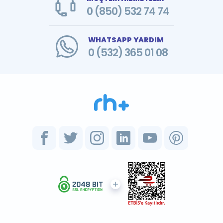
0 (850) 532 74 74
WHATSAPP YARDIM
0 (532) 365 01 08