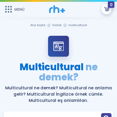
0
MENÜ
MENÜ
Üye Girişi
Ana Sayfa
Sözlük
multicultural
Online Dersler
Sepetin Şu An Boş.
Çalışma Paketleri
Remzi Hoca ile seni sınava hazırlayacak onlarca eğitim seni
bekliyor!
Kitaplar ve Kaynaklar
GİRİŞ YAP
Multicultural
ne
Katılımcı Görüşleri
demek?
Şifremi Hatırlamıyorum
ÜYE DEĞİLİM
Faydalı Araçlar
Multicultural ne demek? Multicultural ne anlama
gelir? Multicultural İngilizce örnek cümle.
Ücretsiz Kaynaklar
Blog
İngilizce Gramer
Multicultural eş anlamlıları.
Hakkımızda
Kariyer
Sözlük
Soru & Cevap
İletişim