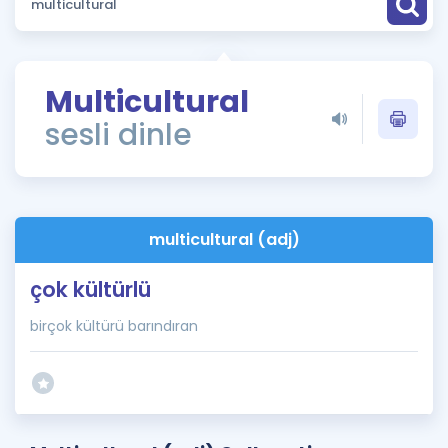
Puan Hesaplama
Rehberlik Aracı
Multicultural
ÖSYM Sınav Takvimi
sesli dinle
Kampanyalar
Blog
multicultural (adj)
İngilizce Gramer
çok kültürlü
birçok kültürü barındıran