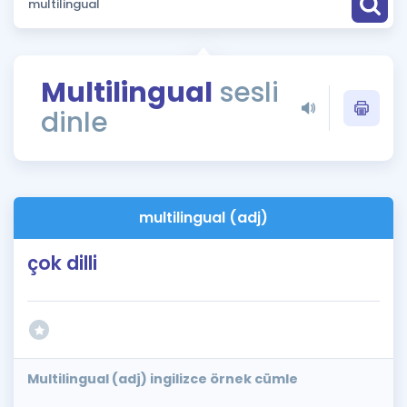
Puan Hesaplama
Rehberlik Aracı
Multilingual
sesli
ÖSYM Sınav Takvimi
dinle
Kampanyalar
Blog
multilingual (adj)
İngilizce Gramer
çok dilli
Multilingual (adj) ingilizce örnek cümle