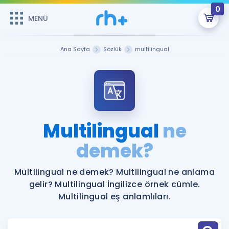
0
MENÜ
MENÜ
Üye Girişi
Ana Sayfa
Sözlük
multilingual
Online Dersler
Sepetin Şu An Boş.
Çalışma Paketleri
Remzi Hoca ile seni sınava hazırlayacak onlarca eğitim seni
bekliyor!
Kitaplar ve Kaynaklar
GİRİŞ YAP
Multilingual
ne
Katılımcı Görüşleri
demek?
Şifremi Hatırlamıyorum
ÜYE DEĞİLİM
Faydalı Araçlar
Multilingual ne demek? Multilingual ne anlama
gelir? Multilingual İngilizce örnek cümle.
Ücretsiz Kaynaklar
Blog
İngilizce Gramer
Multilingual eş anlamlıları.
Hakkımızda
Kariyer
Sözlük
Soru & Cevap
İletişim