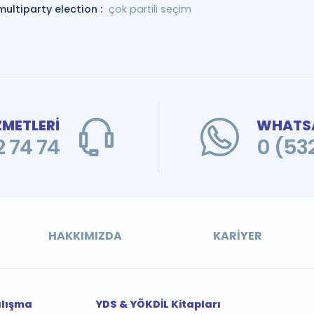
multiparty election :
çok partili seçim
ZMETLERİ
WHATSA
 74 74
0 (53
HAKKIMIZDA
KARIYER
alışma
YDS & YÖKDİL Kitapları