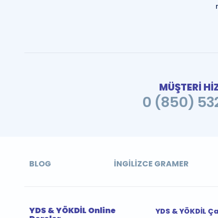
MÜŞTERİ Hİ
0 (850) 532
BLOG
İNGILIZCE GRAMER
YDS & YÖKDİL Online
YDS & YÖKDİL Ç