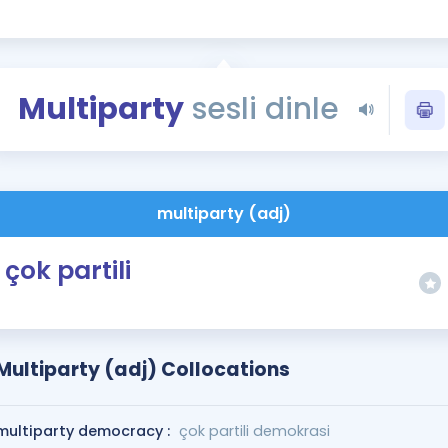
Kampanyalar
Eğitim ve Kitaplar
Blog
Multiparty
sesli dinle
YDS - YÖKDİL Tüm S
İngilizce Gram
İngilizce Gramer
multiparty (adj)
çok partili
Multiparty (adj) Collocations
multiparty democracy :
çok partili demokrasi