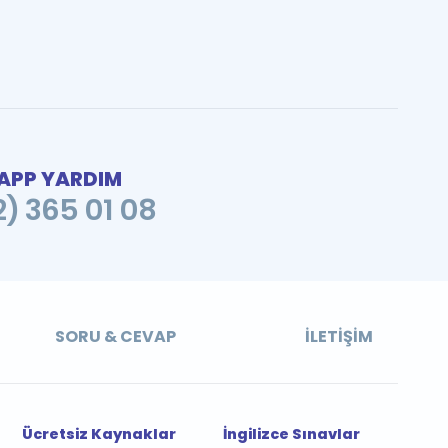
PP YARDIM
2) 365 01 08
SORU & CEVAP
İLETIŞIM
Ücretsiz Kaynaklar
İngilizce Sınavlar