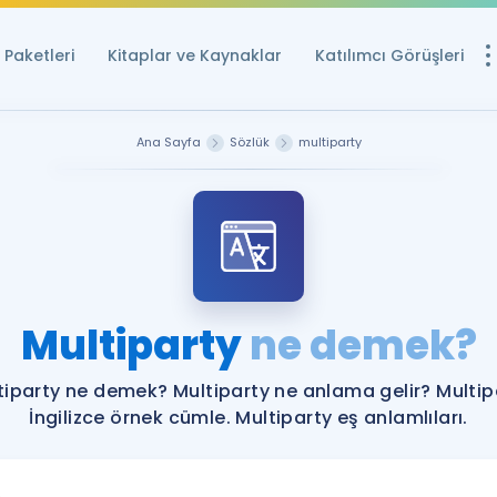
Paketleri
Kitaplar ve Kaynaklar
Katılımcı Görüşleri
Ücretsiz Kayna
Ana Sayfa
Sözlük
multiparty
YDS ve YÖKDİL içi
Sözlük
İngilizce Sınavları
Puan Hesapla
Multiparty
ne demek?
YDS ve YÖKDİL P
Remz
Rehberlik Aracı
tiparty ne demek? Multiparty ne anlama gelir? Multip
YDS ve YÖKDİL'e H
İngilizce örnek cümle. Multiparty eş anlamlıları.
ÖSYM Sınav Ta
Tüm ÖSYM Sınavl