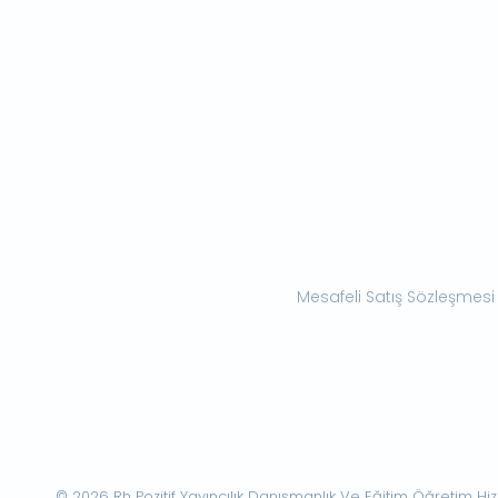
Mesafeli Satış Sözleşmesi
© 2026 Rh Pozitif Yayıncılık Danışmanlık Ve Eğitim Öğretim Hizme