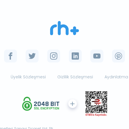
Üyelik Sözleşmesi
Gizlilik Sözleşmesi
Aydınlatma
tleri Sanayi Ticaret Ltd. Şti.