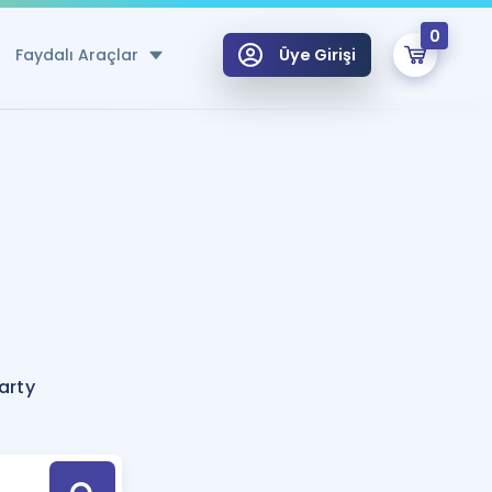
0
Faydalı Araçlar
Üye Girişi
klar
n Ücretsiz Kaynaklar
 için Özel Sözlük
Sepetin Şu An Boş.
ma
uan Hesaplama Aracı
i Hoca ile seni sınava hazırlayacak onlarca eğitim seni bekliyor!
Şifremi Hatırlamıyorum
GİRİŞ YAP
arty
azırlananlar için Öneriler
kvimi
ÜYE DEĞİLİM
arı Tek Takvimde