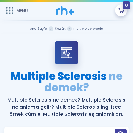
0
MENÜ
MENÜ
Üye Girişi
Ana Sayfa
Sözlük
multiple sclerosis
Online Dersler
Sepetin Şu An Boş.
Çalışma Paketleri
Remzi Hoca ile seni sınava hazırlayacak onlarca eğitim seni
bekliyor!
Kitaplar ve Kaynaklar
GİRİŞ YAP
Multiple Sclerosis
ne
Katılımcı Görüşleri
demek?
Şifremi Hatırlamıyorum
ÜYE DEĞİLİM
Faydalı Araçlar
Multiple Sclerosis ne demek? Multiple Sclerosis
ne anlama gelir? Multiple Sclerosis İngilizce
Ücretsiz Kaynaklar
Blog
İngilizce Gramer
örnek cümle. Multiple Sclerosis eş anlamlıları.
Hakkımızda
Kariyer
Sözlük
Soru & Cevap
İletişim