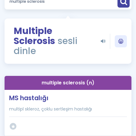
Puan Hesaplama
Rehberlik Aracı
Multiple
ÖSYM Sınav Takvimi
Sclerosis
sesli
Kampanyalar
dinle
Blog
İngilizce Gramer
multiple sclerosis (n)
MS hastalığı
multipl skleroz, çoklu sertleşim hastalığı