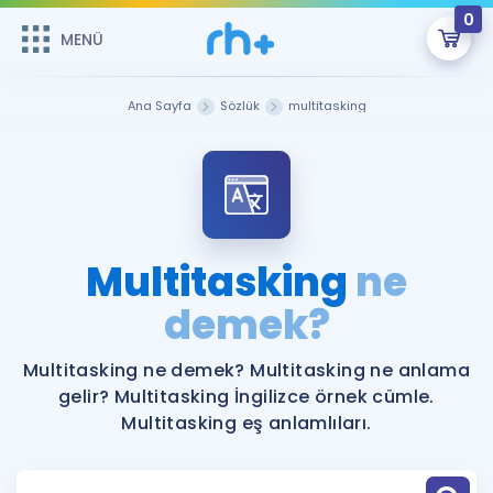
0
MENÜ
MENÜ
Üye Girişi
Ana Sayfa
Sözlük
multitasking
Online Dersler
Sepetin Şu An Boş.
Çalışma Paketleri
Remzi Hoca ile seni sınava hazırlayacak onlarca eğitim seni
bekliyor!
Kitaplar ve Kaynaklar
GİRİŞ YAP
Multitasking
ne
Katılımcı Görüşleri
demek?
Şifremi Hatırlamıyorum
ÜYE DEĞİLİM
Faydalı Araçlar
Multitasking ne demek? Multitasking ne anlama
gelir? Multitasking İngilizce örnek cümle.
Ücretsiz Kaynaklar
Blog
İngilizce Gramer
Multitasking eş anlamlıları.
Hakkımızda
Kariyer
Sözlük
Soru & Cevap
İletişim