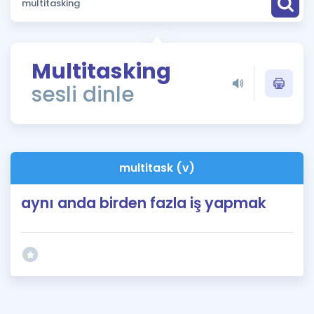
Puan Hesaplama
Rehberlik Aracı
Multitasking
ÖSYM Sınav Takvimi
sesli dinle
Kampanyalar
Blog
multitask (v)
İngilizce Gramer
aynı anda birden fazla iş yapmak