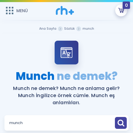
0
MENÜ
MENÜ
Üye Girişi
Ana Sayfa
Sözlük
munch
Online Dersler
Sepetin Şu An Boş.
Çalışma Paketleri
Remzi Hoca ile seni sınava hazırlayacak onlarca eğitim seni
bekliyor!
Kitaplar ve Kaynaklar
GİRİŞ YAP
Munch
ne demek?
Katılımcı Görüşleri
Şifremi Hatırlamıyorum
Munch ne demek? Munch ne anlama gelir?
Munch İngilizce örnek cümle. Munch eş
ÜYE DEĞİLİM
Faydalı Araçlar
anlamlıları.
Ücretsiz Kaynaklar
Blog
İngilizce Gramer
Hakkımızda
Kariyer
Sözlük
Soru & Cevap
İletişim