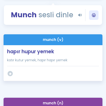
Puan Hesaplama
Munch
sesli dinle
Rehberlik Aracı
ÖSYM Sınav Takvimi
Kampanyalar
munch (v)
Blog
hapır hupur yemek
İngilizce Gramer
katır kutur yemek, hapır hapır yemek
munch (n)