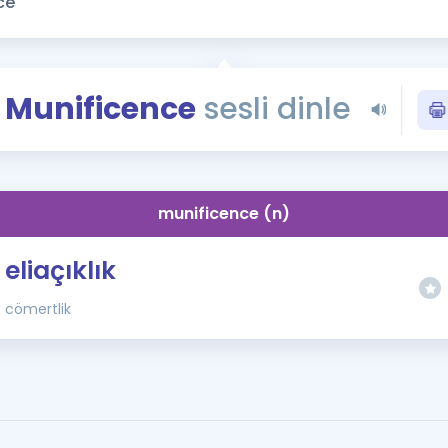
Kampanyalar
Eğitim ve Kitaplar
Blog
Munificence
sesli dinle
YDS - YÖKDİL Tüm S
İngilizce Gram
İngilizce Gramer
munificence (n)
eliaçıklık
cömertlik