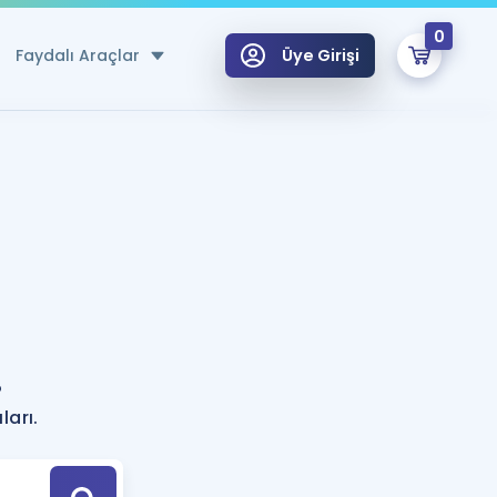
0
Faydalı Araçlar
Üye Girişi
klar
n Ücretsiz Kaynaklar
 için Özel Sözlük
Sepetin Şu An Boş.
ma
uan Hesaplama Aracı
i Hoca ile seni sınava hazırlayacak onlarca eğitim seni bekliyor!
Şifremi Hatırlamıyorum
GİRİŞ YAP
?
azırlananlar için Öneriler
ları.
kvimi
ÜYE DEĞİLİM
arı Tek Takvimde