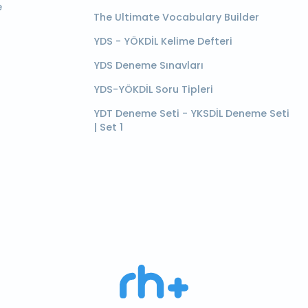
e
The Ultimate Vocabulary Builder
YDS - YÖKDİL Kelime Defteri
YDS Deneme Sınavları
YDS-YÖKDİL Soru Tipleri
YDT Deneme Seti - YKSDİL Deneme Seti
| Set 1