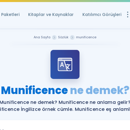
Paketleri
Kitaplar ve Kaynaklar
Katılımcı Görüşleri
Ücretsiz Kayna
Ana Sayfa
Sözlük
munificence
YDS ve YÖKDİL içi
Sözlük
İngilizce Sınavları
Puan Hesapla
Munificence
ne demek?
YDS ve YÖKDİL P
Remz
Rehberlik Aracı
Munificence ne demek? Munificence ne anlama gelir
YDS ve YÖKDİL'e H
ficence İngilizce örnek cümle. Munificence eş anlamlı
ÖSYM Sınav Ta
Tüm ÖSYM Sınavl