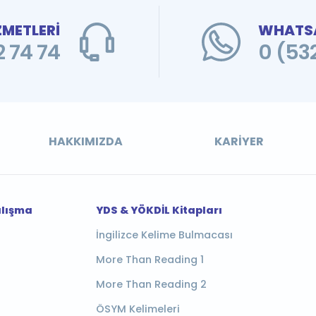
ZMETLERİ
WHATSA
 74 74
0 (53
HAKKIMIZDA
KARIYER
alışma
YDS & YÖKDİL Kitapları
İngilizce Kelime Bulmacası
More Than Reading 1
More Than Reading 2
ÖSYM Kelimeleri