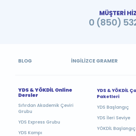
MÜŞTERİ Hİ
0 (850) 532
BLOG
İNGILIZCE GRAMER
YDS & YÖKDİL Online
YDS & YÖKDİL Ç
Dersler
Paketleri
Sıfırdan Akademik Çeviri
YDS Başlangıç
Grubu
YDS İleri Seviye
YDS Express Grubu
YÖKDİL Başlangıç
YDS Kampı