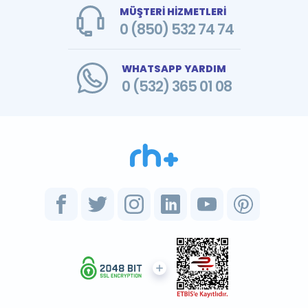
MÜŞTERİ HİZMETLERİ
0 (850) 532 74 74
WHATSAPP YARDIM
0 (532) 365 01 08