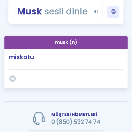
Puan Hesaplama
Musk
sesli dinle
Rehberlik Aracı
ÖSYM Sınav Takvimi
musk (n)
Kampanyalar
miskotu
Blog
İngilizce Gramer
MÜŞTERİ HİZMETLERİ
0 (850) 532 74 74