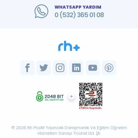
WHATSAPP YARDIM
0 (532) 365 01 08
© 2026 Rh Pozitif Yayıncılık Danışmanlık Ve Eğitim Öğretim
Hizmetleri Sanayi Ticaret Ltd. Şti.