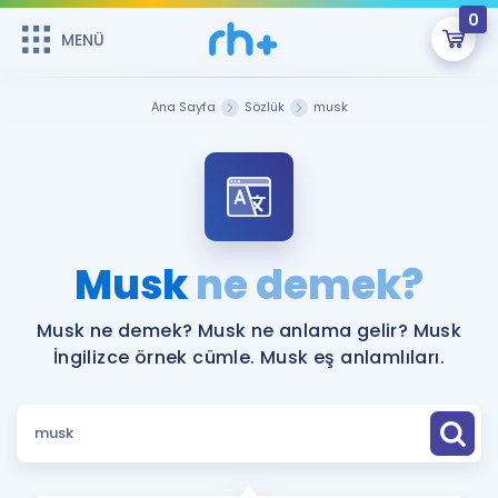
0
MENÜ
MENÜ
Üye Girişi
Ana Sayfa
Sözlük
musk
Online Dersler
Sepetin Şu An Boş.
Çalışma Paketleri
Remzi Hoca ile seni sınava hazırlayacak onlarca eğitim seni
bekliyor!
Kitaplar ve Kaynaklar
GİRİŞ YAP
Musk
ne demek?
Katılımcı Görüşleri
Şifremi Hatırlamıyorum
Musk ne demek? Musk ne anlama gelir? Musk
İngilizce örnek cümle. Musk eş anlamlıları.
ÜYE DEĞİLİM
Faydalı Araçlar
Ücretsiz Kaynaklar
Blog
İngilizce Gramer
Hakkımızda
Kariyer
Sözlük
Soru & Cevap
İletişim