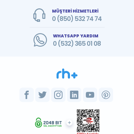
MÜŞTERİ HİZMETLERİ
0 (850) 532 74 74
WHATSAPP YARDIM
0 (532) 365 01 08