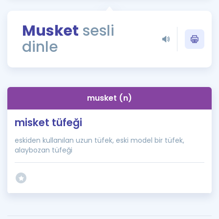
Puan Hesaplama
Musket
sesli
Rehberlik Aracı
dinle
ÖSYM Sınav Takvimi
Kampanyalar
Blog
musket (n)
İngilizce Gramer
misket tüfeği
eskiden kullanılan uzun tüfek, eski model bir tüfek,
alaybozan tüfeği