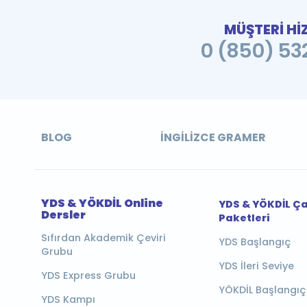
MÜŞTERİ Hİ
0 (850) 532
BLOG
İNGILIZCE GRAMER
YDS & YÖKDİL Online
YDS & YÖKDİL Ç
Dersler
Paketleri
Sıfırdan Akademik Çeviri
YDS Başlangıç
Grubu
YDS İleri Seviye
YDS Express Grubu
YÖKDİL Başlangıç
YDS Kampı