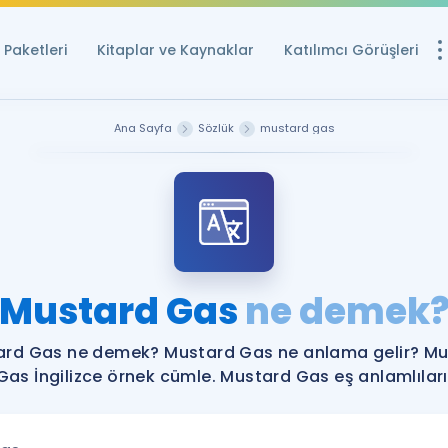
Paketleri
Kitaplar ve Kaynaklar
Katılımcı Görüşleri
Ücretsiz Kayna
Ana Sayfa
Sözlük
mustard gas
YDS ve YÖKDİL içi
Sözlük
İngilizce Sınavları
Puan Hesapla
Mustard Gas
ne demek
YDS ve YÖKDİL P
Remz
Rehberlik Aracı
ard Gas ne demek? Mustard Gas ne anlama gelir? Mu
YDS ve YÖKDİL'e H
Gas İngilizce örnek cümle. Mustard Gas eş anlamlıları
ÖSYM Sınav Ta
Tüm ÖSYM Sınavl