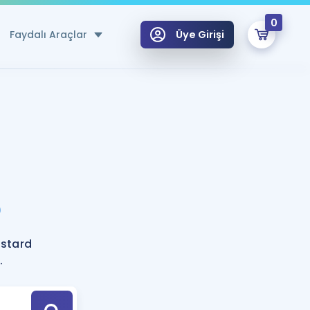
0
Faydalı Araçlar
Üye Girişi
klar
n Ücretsiz Kaynaklar
 için Özel Sözlük
Sepetin Şu An Boş.
ma
?
uan Hesaplama Aracı
i Hoca ile seni sınava hazırlayacak onlarca eğitim seni bekliyor!
Şifremi Hatırlamıyorum
GİRİŞ YAP
stard
azırlananlar için Öneriler
.
kvimi
ÜYE DEĞİLİM
arı Tek Takvimde