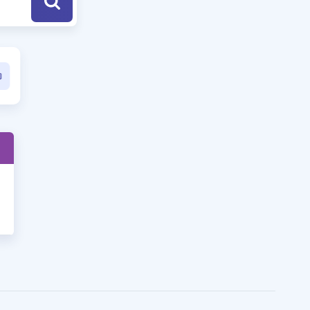
a Özel Fırsatlar
ınavlarla İlgili Haberler
er
 ve Konu Anlatımı