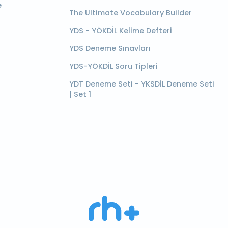
e
The Ultimate Vocabulary Builder
YDS - YÖKDİL Kelime Defteri
YDS Deneme Sınavları
YDS-YÖKDİL Soru Tipleri
YDT Deneme Seti - YKSDİL Deneme Seti
| Set 1