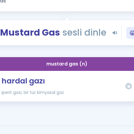
Kampanyalar
Eğitim ve Kitaplar
Blog
Mustard Gas
sesli dinle
YDS - YÖKDİL Tüm S
İngilizce Gram
İngilizce Gramer
mustard gas (n)
hardal gazı
iperit gazı, bir tür kimyasal gaz