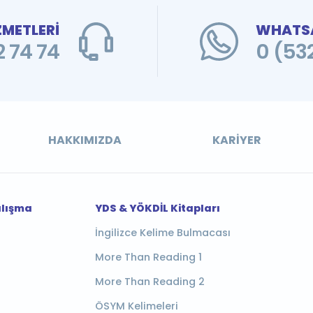
ZMETLERİ
WHATSA
 74 74
0 (53
HAKKIMIZDA
KARIYER
alışma
YDS & YÖKDİL Kitapları
İngilizce Kelime Bulmacası
More Than Reading 1
More Than Reading 2
ÖSYM Kelimeleri