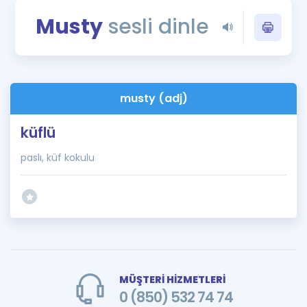
Puan Hesaplama
Musty
sesli dinle
Rehberlik Aracı
ÖSYM Sınav Takvimi
musty (adj)
Kampanyalar
küflü
Blog
paslı, küf kokulu
İngilizce Gramer
MÜŞTERİ HİZMETLERİ
0 (850) 532 74 74