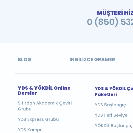
MÜŞTERİ Hİ
0 (850) 532
BLOG
İNGILIZCE GRAMER
YDS & YÖKDİL Online
YDS & YÖKDİL Ç
Dersler
Paketleri
Sıfırdan Akademik Çeviri
YDS Başlangıç
Grubu
YDS İleri Seviye
YDS Express Grubu
YÖKDİL Başlangıç
YDS Kampı