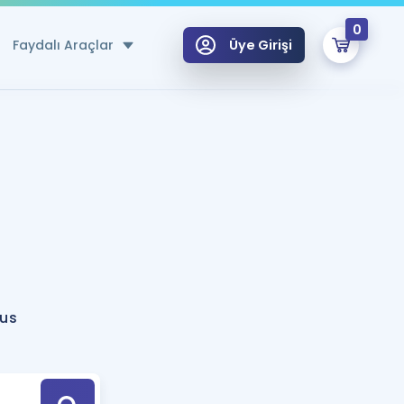
0
Faydalı Araçlar
Üye Girişi
klar
n Ücretsiz Kaynaklar
 için Özel Sözlük
Sepetin Şu An Boş.
ma
uan Hesaplama Aracı
i Hoca ile seni sınava hazırlayacak onlarca eğitim seni bekliyor!
Şifremi Hatırlamıyorum
GİRİŞ YAP
ous
azırlananlar için Öneriler
kvimi
ÜYE DEĞİLİM
arı Tek Takvimde