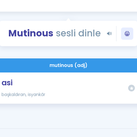
Kampanyalar
Eğitim ve Kitaplar
Blog
Mutinous
sesli dinle
YDS - YÖKDİL Tüm S
İngilizce Gram
İngilizce Gramer
mutinous (adj)
asi
başkaldıran, isyankâr