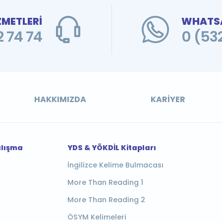
ZMETLERİ
WHATSA
 74 74
0 (53
HAKKIMIZDA
KARIYER
alışma
YDS & YÖKDİL Kitapları
İngilizce Kelime Bulmacası
More Than Reading 1
More Than Reading 2
ÖSYM Kelimeleri