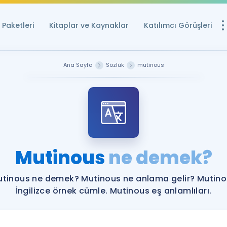
Paketleri
Kitaplar ve Kaynaklar
Katılımcı Görüşleri
Ücretsiz Kayna
Ana Sayfa
Sözlük
mutinous
YDS ve YÖKDİL içi
Sözlük
İngilizce Sınavları
Puan Hesapla
Mutinous
ne demek?
YDS ve YÖKDİL P
Remz
Rehberlik Aracı
tinous ne demek? Mutinous ne anlama gelir? Mutin
YDS ve YÖKDİL'e H
İngilizce örnek cümle. Mutinous eş anlamlıları.
ÖSYM Sınav Ta
Tüm ÖSYM Sınavl