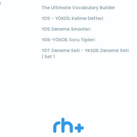
e
The Ultimate Vocabulary Builder
YDS - YÖKDİL Kelime Defteri
YDS Deneme Sınavları
YDS-YÖKDİL Soru Tipleri
YDT Deneme Seti - YKSDİL Deneme Seti
| Set 1