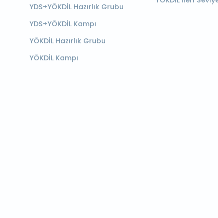
YÖKDİL İleri Seviy
YDS+YÖKDİL Hazırlık Grubu
YDS+YÖKDİL Kampı
YÖKDİL Hazırlık Grubu
YÖKDİL Kampı