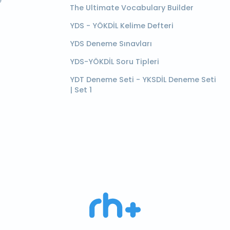
e
The Ultimate Vocabulary Builder
YDS - YÖKDİL Kelime Defteri
YDS Deneme Sınavları
YDS-YÖKDİL Soru Tipleri
YDT Deneme Seti - YKSDİL Deneme Seti
| Set 1