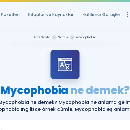
Paketleri
Kitaplar ve Kaynaklar
Katılımcı Görüşleri
Ücretsiz Kayna
Ana Sayfa
Sözlük
mycophobia
YDS ve YÖKDİL içi
Sözlük
İngilizce Sınavları
Puan Hesapla
Mycophobia
ne demek?
YDS ve YÖKDİL P
Remz
Rehberlik Aracı
Mycophobia ne demek? Mycophobia ne anlama gelir
YDS ve YÖKDİL'e H
phobia İngilizce örnek cümle. Mycophobia eş anlamlı
ÖSYM Sınav Ta
Tüm ÖSYM Sınavl