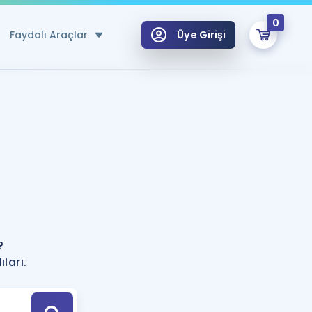
0
Faydalı Araçlar
Üye Girişi
klar
n Ücretsiz Kaynaklar
 için Özel Sözlük
Sepetin Şu An Boş.
ma
uan Hesaplama Aracı
i Hoca ile seni sınava hazırlayacak onlarca eğitim seni bekliyor!
Şifremi Hatırlamıyorum
GİRİŞ YAP
?
azırlananlar için Öneriler
ları.
kvimi
ÜYE DEĞİLİM
arı Tek Takvimde