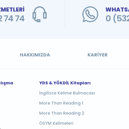
ZMETLERİ
WHATSA
 74 74
0 (53
HAKKIMIZDA
KARIYER
alışma
YDS & YÖKDİL Kitapları
İngilizce Kelime Bulmacası
More Than Reading 1
More Than Reading 2
ÖSYM Kelimeleri