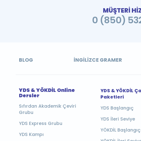
MÜŞTERİ Hİ
0 (850) 532
BLOG
İNGILIZCE GRAMER
YDS & YÖKDİL Online
YDS & YÖKDİL Ç
Dersler
Paketleri
Sıfırdan Akademik Çeviri
YDS Başlangıç
Grubu
YDS İleri Seviye
YDS Express Grubu
YÖKDİL Başlangıç
YDS Kampı