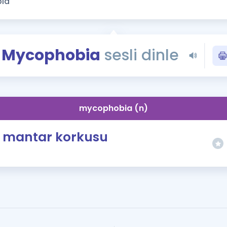
Kampanyalar
Eğitim ve Kitaplar
Blog
Mycophobia
sesli dinle
YDS - YÖKDİL Tüm S
İngilizce Gram
İngilizce Gramer
mycophobia (n)
mantar korkusu