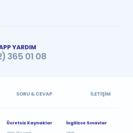
PP YARDIM
2) 365 01 08
SORU & CEVAP
İLETIŞIM
Ücretsiz Kaynaklar
İngilizce Sınavlar