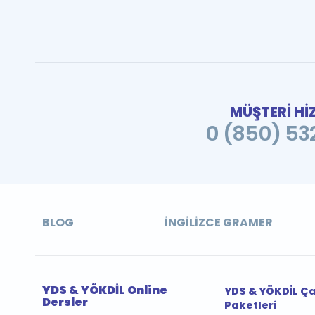
MÜŞTERİ Hİ
0 (850) 532
BLOG
İNGILIZCE GRAMER
YDS & YÖKDİL Online
YDS & YÖKDİL Ç
Dersler
Paketleri