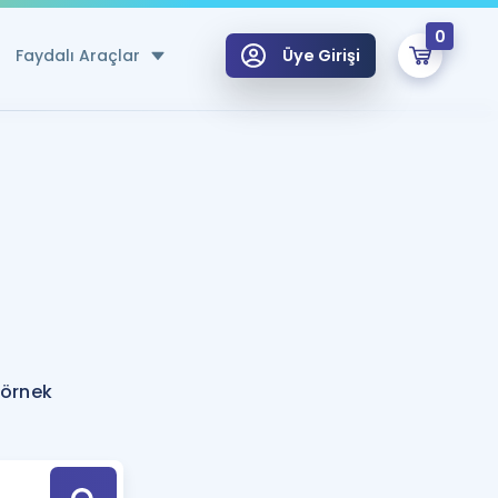
0
Faydalı Araçlar
Üye Girişi
klar
n Ücretsiz Kaynaklar
 için Özel Sözlük
Sepetin Şu An Boş.
ma
uan Hesaplama Aracı
i Hoca ile seni sınava hazırlayacak onlarca eğitim seni bekliyor!
Şifremi Hatırlamıyorum
GİRİŞ YAP
 örnek
azırlananlar için Öneriler
kvimi
ÜYE DEĞİLİM
arı Tek Takvimde