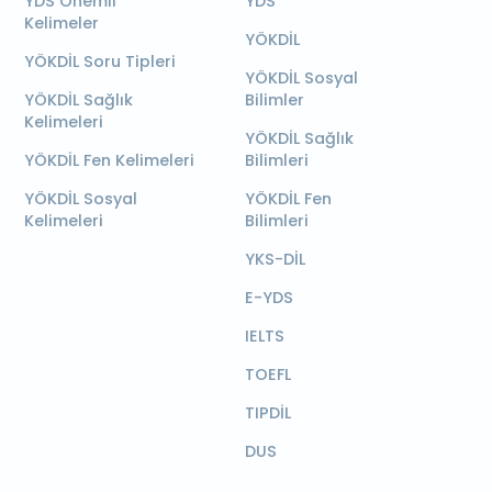
YDS Önemli
YDS
Kelimeler
YÖKDİL
YÖKDİL Soru Tipleri
YÖKDİL Sosyal
YÖKDİL Sağlık
Bilimler
Kelimeleri
YÖKDİL Sağlık
YÖKDİL Fen Kelimeleri
Bilimleri
YÖKDİL Sosyal
YÖKDİL Fen
Kelimeleri
Bilimleri
YKS-DİL
E-YDS
IELTS
TOEFL
TIPDİL
DUS