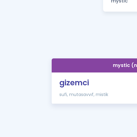
mystic (n
gizemci
sufi, mutasavvıf, mistik