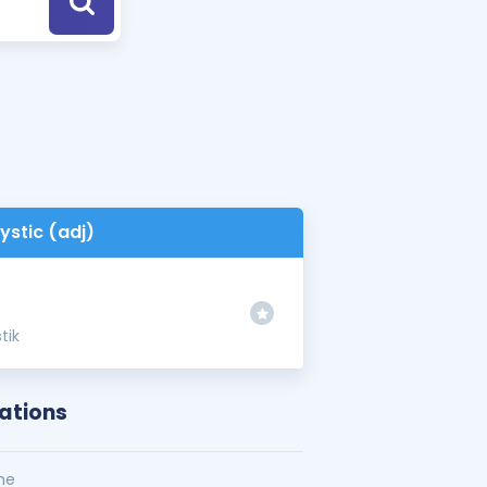
a Özel Fırsatlar
ınavlarla İlgili Haberler
er
 ve Konu Anlatımı
ystic (adj)
stik
cations
me