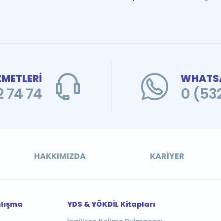
ZMETLERİ
WHATSA
 74 74
0 (53
HAKKIMIZDA
KARIYER
alışma
YDS & YÖKDİL Kitapları