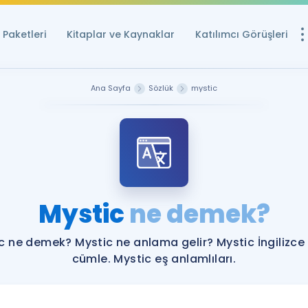
Paketleri
Kitaplar ve Kaynaklar
Katılımcı Görüşleri
Ücretsiz Kayna
Ana Sayfa
Sözlük
mystic
YDS ve YÖKDİL içi
Sözlük
İngilizce Sınavları
Puan Hesapla
Mystic
ne demek?
YDS ve YÖKDİL P
Remz
Rehberlik Aracı
c ne demek? Mystic ne anlama gelir? Mystic İngilizce
YDS ve YÖKDİL'e H
cümle. Mystic eş anlamlıları.
ÖSYM Sınav Ta
Tüm ÖSYM Sınavl