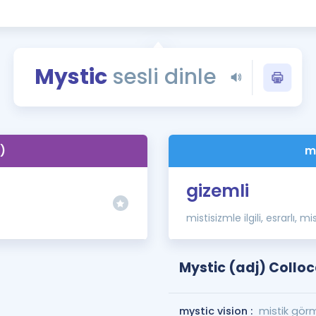
Kampanyalar
Eğitim ve Kitaplar
Blog
Mystic
sesli dinle
YDS - YÖKDİL Tüm S
İngilizce Gram
İngilizce Gramer
)
m
gizemli
mistisizmle ilgili, esrarlı, mi
Mystic (adj) Collo
mystic vision :
mistik gör