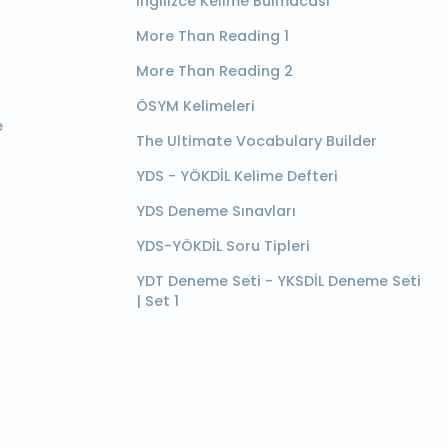
İngilizce Kelime Bulmacası
More Than Reading 1
More Than Reading 2
ÖSYM Kelimeleri
e
The Ultimate Vocabulary Builder
YDS - YÖKDİL Kelime Defteri
YDS Deneme Sınavları
YDS-YÖKDİL Soru Tipleri
YDT Deneme Seti - YKSDİL Deneme Seti
| Set 1