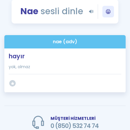
Puan Hesaplama
Nae
sesli dinle
Rehberlik Aracı
ÖSYM Sınav Takvimi
nae (adv)
Kampanyalar
hayır
Blog
yok, olmaz
İngilizce Gramer
MÜŞTERİ HİZMETLERİ
0 (850) 532 74 74