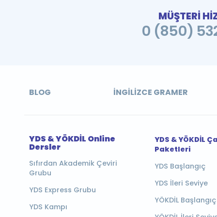
MÜŞTERİ Hİ
0 (850) 532
BLOG
İNGILIZCE GRAMER
YDS & YÖKDİL Online
YDS & YÖKDİL Ç
Dersler
Paketleri
Sıfırdan Akademik Çeviri
YDS Başlangıç
Grubu
YDS İleri Seviye
YDS Express Grubu
YÖKDİL Başlangıç
YDS Kampı