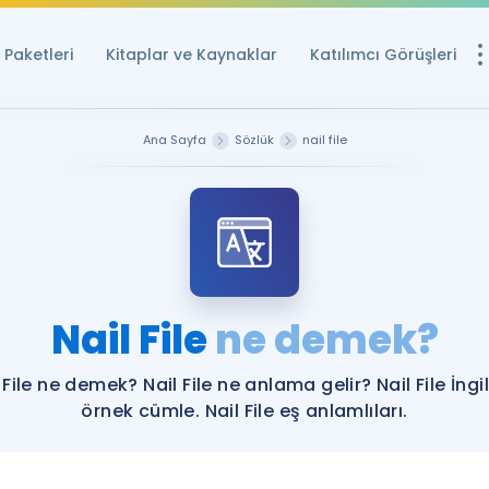
Paketleri
Kitaplar ve Kaynaklar
Katılımcı Görüşleri
Ücretsiz Kayna
Ana Sayfa
Sözlük
nail file
YDS ve YÖKDİL içi
Sözlük
İngilizce Sınavları
Puan Hesapla
Nail File
ne demek?
YDS ve YÖKDİL P
Remz
Rehberlik Aracı
 File ne demek? Nail File ne anlama gelir? Nail File İngi
YDS ve YÖKDİL'e H
örnek cümle. Nail File eş anlamlıları.
ÖSYM Sınav Ta
Tüm ÖSYM Sınavl