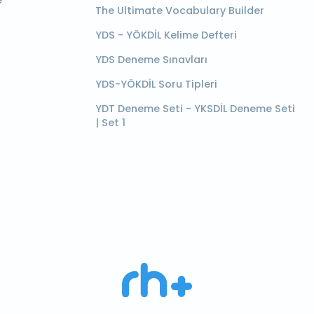
e
The Ultimate Vocabulary Builder
YDS - YÖKDİL Kelime Defteri
YDS Deneme Sınavları
YDS-YÖKDİL Soru Tipleri
YDT Deneme Seti - YKSDİL Deneme Seti
| Set 1