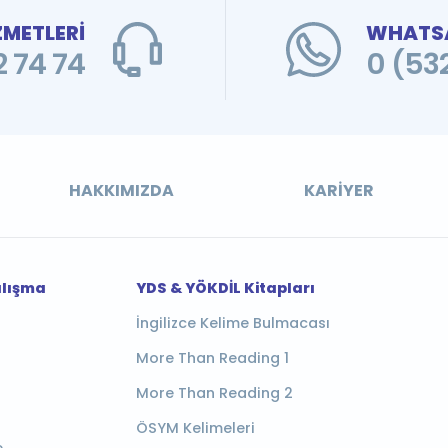
ZMETLERİ
WHATSA
 74 74
0 (53
HAKKIMIZDA
KARIYER
alışma
YDS & YÖKDİL Kitapları
İngilizce Kelime Bulmacası
More Than Reading 1
More Than Reading 2
ÖSYM Kelimeleri