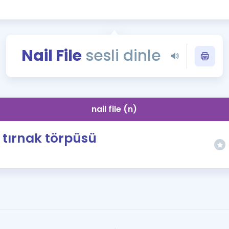
Kampanyalar
Eğitim ve Kitaplar
Blog
Nail File
sesli dinle
YDS - YÖKDİL Tüm S
İngilizce Gram
İngilizce Gramer
nail file (n)
tırnak törpüsü