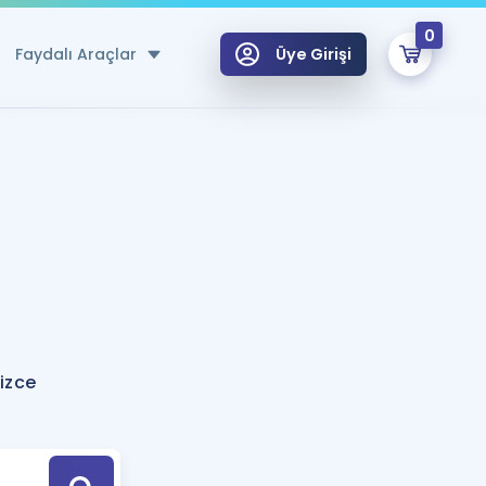
0
Faydalı Araçlar
Üye Girişi
klar
n Ücretsiz Kaynaklar
 için Özel Sözlük
Sepetin Şu An Boş.
ma
uan Hesaplama Aracı
i Hoca ile seni sınava hazırlayacak onlarca eğitim seni bekliyor!
Şifremi Hatırlamıyorum
GİRİŞ YAP
lizce
azırlananlar için Öneriler
kvimi
ÜYE DEĞİLİM
arı Tek Takvimde