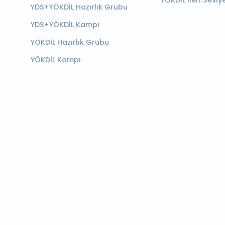
YÖKDİL İleri Seviy
YDS+YÖKDİL Hazırlık Grubu
YDS+YÖKDİL Kampı
YÖKDİL Hazırlık Grubu
YÖKDİL Kampı