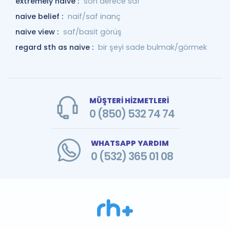
extremely naive :
son derece saf
naive belief :
naif/saf inanç
naive view :
saf/basit görüş
regard sth as naive :
bir şeyi sade bulmak/görmek
MÜŞTERİ HİZMETLERİ
0 (850) 532 74 74
WHATSAPP YARDIM
0 (532) 365 01 08