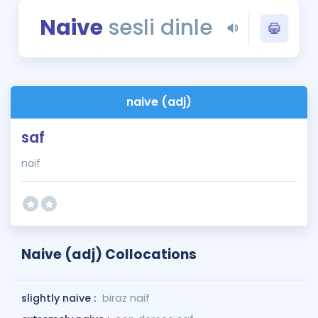
Puan Hesaplama
Naive
sesli dinle
Rehberlik Aracı
ÖSYM Sınav Takvimi
naive (adj)
Kampanyalar
saf
Blog
naif
İngilizce Gramer
Naive (adj) Collocations
slightly naive :
biraz naif