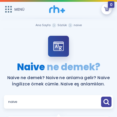
0
MENÜ
MENÜ
Üye Girişi
Ana Sayfa
Sözlük
naive
Online Dersler
Sepetin Şu An Boş.
Çalışma Paketleri
Remzi Hoca ile seni sınava hazırlayacak onlarca eğitim seni
bekliyor!
Kitaplar ve Kaynaklar
GİRİŞ YAP
Naive
ne demek?
Katılımcı Görüşleri
Şifremi Hatırlamıyorum
Naive ne demek? Naive ne anlama gelir? Naive
İngilizce örnek cümle. Naive eş anlamlıları.
ÜYE DEĞİLİM
Faydalı Araçlar
Ücretsiz Kaynaklar
Blog
İngilizce Gramer
Hakkımızda
Kariyer
Sözlük
Soru & Cevap
İletişim